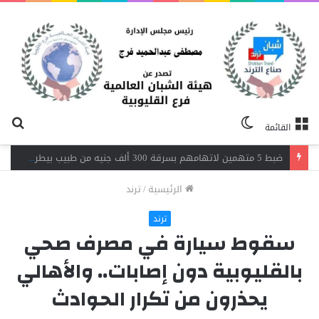
الوضع
بح
القائمة
المظلم
عن
اندلاع حريق داخل مصنع نسيج بشبرا الخيمة.. 3 سيارات إطفاء تحاصر النيران
الرئيسية
/
ترند
ترند
سقوط سيارة في مصرف صحي
بالقليوبية دون إصابات.. والأهالي
يحذرون من تكرار الحوادث