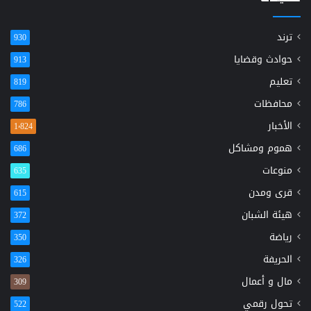
ترند
930
حوادث وقضايا
913
تعليم
819
محافظات
786
الأخبار
1٬824
هموم ومشاكل
686
منوعات
635
قرى ومدن
615
هيئة الشبان
372
رياضة
350
الحريفة
326
مال و أعمال
309
تحول رقمي
522