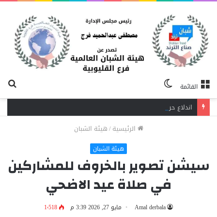
الوضع
بح
القائمة
المظلم
عن
اندلاع حريق داخل مصنع نسيج بشبرا الخيمة.. 3 سيارات إطفاء تحاصر النيران
الرئيسية
/
هيئة الشبان
هيئة الشبان
سيشن تصوير بالخروف للمشاركين
في صلاة عيد الاضحي
Amal derbala
مايو 27, 2026 3:39 م
1٬518