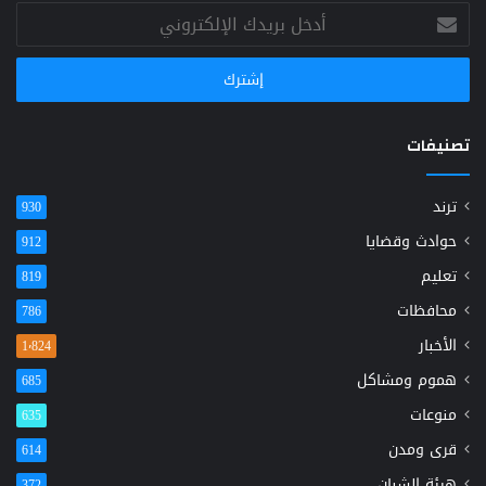
أدخل
بريدك
الإلكتروني
تصنيفات
ترند
930
حوادث وقضايا
912
تعليم
819
محافظات
786
الأخبار
1٬824
هموم ومشاكل
685
منوعات
635
قرى ومدن
614
هيئة الشبان
372