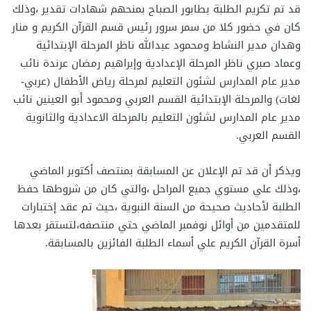
قد تم تكريم الطلبة بطابور الصباح بمنحهم شهادات تقدير ،وذلك
كان في حضور كلا من سمر سرور رئيس قسم القرآن الكريم و منار
وهدان مدير النشاط ومحمود عبدالله ناظر المرحلة الإبتدائية
وعماد صبري ناظر المرحلة الإعدادية وإبراهيم رمضان عرندة نائب
مدير عام المدارس لشئون التعليم لمرحلة رياض الأطفال (عربي-
لغات) والمرحلة الإبتدائية القسم العربي ومحمود أبو العينين نائب
مدير عام المدارس لشئون التعليم بالمرحلة الاعدادية والثانوية
القسم العربي.
ويذكر أن قد تم الإعلان عن المسابقة بمنتصف أكتوبر الماضي
،وذلك علي مستوي جميع المراحل ،والتي كان من شروطها حفظ
الطلبة لأحاديث صحيحة من السنة النبوية ،حيث تم عقد إختبارات
للمتقدمين من أوائل نوفمبر الماضي حتي منتصفه،لتستقر بعدها
أسرة القرآن الكريم علي أسماء الطلبة الفائزين بالمسابقة.