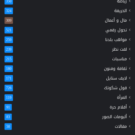
رياضة
350
الحريفة
324
مال و أعمال
309
تحول رقمي
521
مواهب بلدنا
259
لفت نظر
239
مناسبات
215
ثقافة وفنون
180
لايف ستايل
171
قول شكوتك
726
المرأة
119
أقلام حرة
91
ألبومات الصور
83
مقالات
50