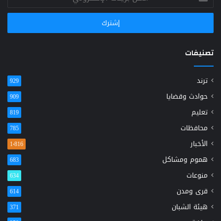
بريدك
الإلكتروني
تصنيفات
ترند
929
حوادث وقضايا
909
تعليم
819
محافظات
785
الأخبار
1٬816
هموم ومشاكل
683
منوعات
634
قرى ومدن
614
هيئة الشبان
371