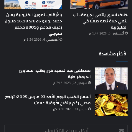
خلاف أسري ينتهي بجريمة.. أب
بالأرقام.. تموين القليوبية يعلن
ينهي حياة نجله طعنًا في
حصاد يوليو 2026: 16.18 مليون
القليوبية
رغيف مدعم و2301 محضر
تمويني
أغسطس 6, 2026 1:47 م
أغسطس 6, 2026 1:34 م
الأكثر مشاهدة
مصطفى عبدالحميد فرج يكتب: مساوئ
الديمقراطية
سبتمبر 23, 2023 7:18 م
أسعار الذهب اليوم الأحد 23 مارس 2025: تراجع
محلي رغم ارتفاع الأوقية عالميًا
مارس 23, 2025 3:30 ص
أدخل