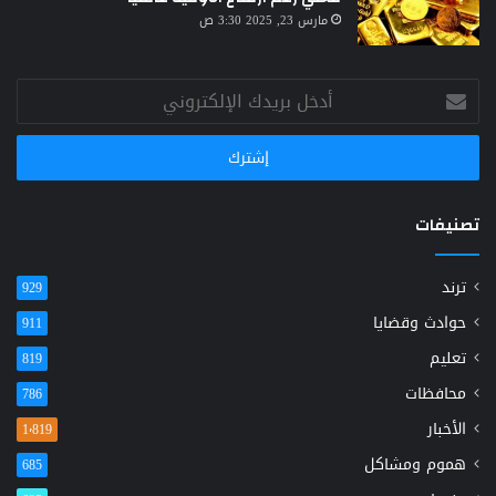
مارس 23, 2025 3:30 ص
أدخل
بريدك
الإلكتروني
تصنيفات
ترند
929
حوادث وقضايا
911
تعليم
819
محافظات
786
الأخبار
1٬819
هموم ومشاكل
685