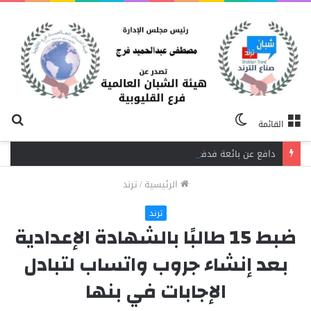
الوضع
بح
القائمة
المظلم
عن
دافع عن بائعة فدفع حياته ثمنًا.. مصرع شاب برصاص آخر في الخصوص
الرئيسية
/
ترند
ترند
ضبط 15 طالبًا بالشهادة الإعدادية
بعد إنشاء جروب واتساب لتبادل
الإجابات في بنها