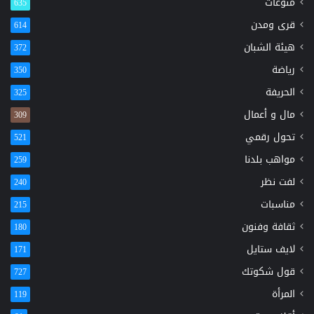
منوعات
635
قرى ومدن
614
هيئة الشبان
372
رياضة
350
الحريفة
325
مال و أعمال
309
تحول رقمي
521
مواهب بلدنا
259
لفت نظر
240
مناسبات
215
ثقافة وفنون
180
لايف ستايل
171
قول شكوتك
727
المرأة
119