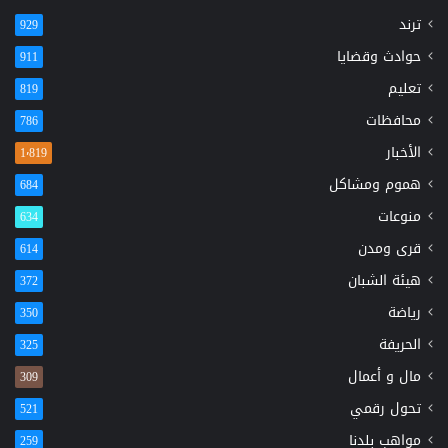
ترند
929
حوادث وقضايا
911
تعليم
819
محافظات
786
الأخبار
1٬819
هموم ومشاكل
684
منوعات
634
قرى ومدن
614
هيئة الشبان
372
رياضة
350
الحريفة
325
مال و أعمال
309
تحول رقمي
521
مواهب بلدنا
259