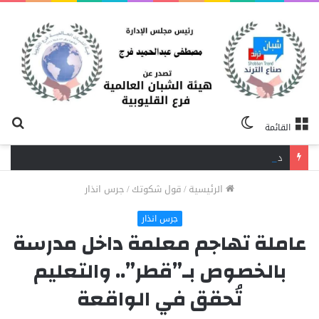
الوضع
بح
القائمة
المظلم
عن
دافع عن بائعة فدفع حياته ثمنًا.. مصرع شاب برصاص آخر في الخصوص
الرئيسية
/
قول شكوتك
/
جرس انذار
جرس انذار
عاملة تهاجم معلمة داخل مدرسة
بالخصوص بـ”قطر”.. والتعليم
تُحقق في الواقعة