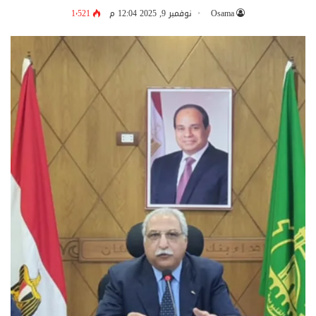
Osama
نوفمبر 9, 2025 12:04 م
1٬521