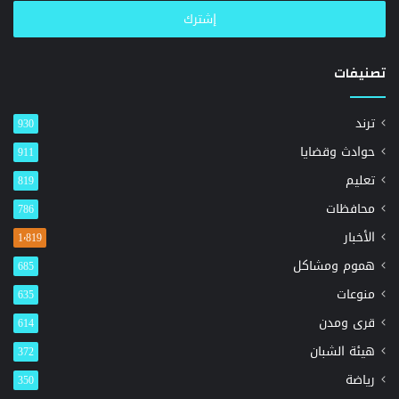
الإلكتروني
تصنيفات
ترند
930
حوادث وقضايا
911
تعليم
819
محافظات
786
الأخبار
1٬819
هموم ومشاكل
685
منوعات
635
قرى ومدن
614
هيئة الشبان
372
رياضة
350