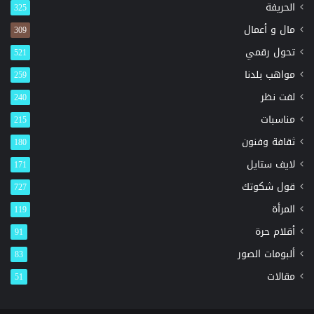
الحريفة
325
مال و أعمال
309
تحول رقمي
521
مواهب بلدنا
259
لفت نظر
240
مناسبات
215
ثقافة وفنون
180
لايف ستايل
171
قول شكوتك
727
المرأة
119
أقلام حرة
91
ألبومات الصور
83
مقالات
51