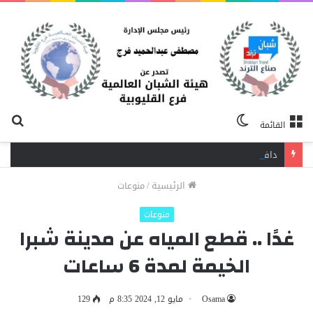
الوضع
بح
القائمة
المظلم
عن
دافع عن بائعة فدفع حياته ثمنًا.. مصرع شاب برصاص آخر في الخصوص
الرئيسية
/
منوعات
منوعات
غدًا .. قطع المياه عن مدينة شبرا
الخيمة لمدة 6 ساعات
Osama
مايو 12, 2024 8:35 م
129