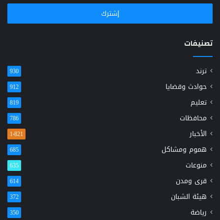
الإلكتروني
تصنيفات
ترند
930
حوادث وقضايا
912
تعليم
819
محافظات
786
الأخبار
1٬821
هموم ومشاكل
685
منوعات
635
قرى ومدن
614
هيئة الشبان
372
رياضة
350