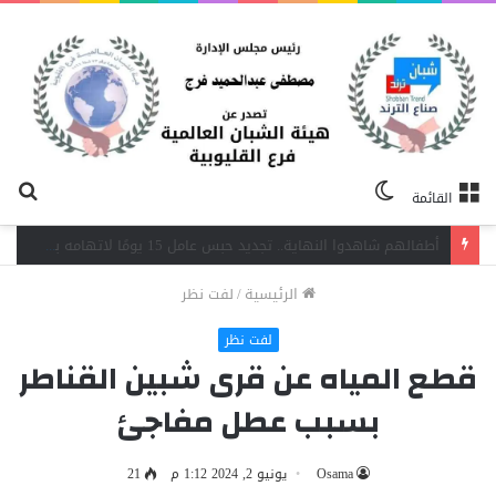
الوضع
بح
القائمة
المظلم
عن
تيسيرًا على المقيمين.. صحة القليوبية تتيح تسجيل حالات الميلاد والوفاة لغير المصريين بعدد من مكاتب الصحة
الرئيسية
/
لفت نظر
لفت نظر
قطع المياه عن قرى شبين القناطر
بسبب عطل مفاجئ
Osama
يونيو 2, 2024 1:12 م
21