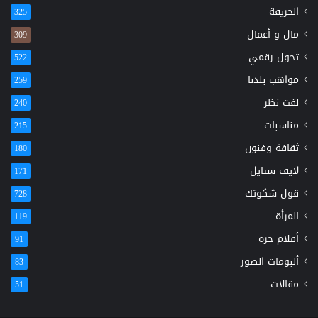
الحريفة
325
مال و أعمال
309
تحول رقمي
522
مواهب بلدنا
259
لفت نظر
240
مناسبات
215
ثقافة وفنون
180
لايف ستايل
171
قول شكوتك
728
المرأة
119
أقلام حرة
91
ألبومات الصور
83
مقالات
51