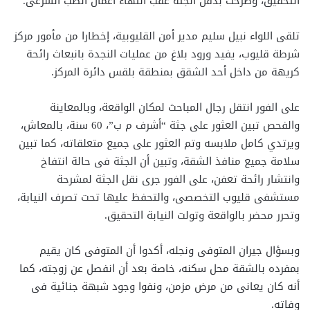
التحقيق، وصرحت بدفن الجثة عقب انتهاء أعمال الطب الشرعى.
تلقى اللواء نبيل سليم مدير أمن القليوبية، إخطارا من مأمور مركز
شرطة قليوب، يفيد ورود بلاغ من عمليات النجدة بانبعاث رائحة
كريهة من داخل أحد الشقق بمنطقة بلقس دائرة المركز.
على الفور انتقل رجال المباحث لمكان الواقعة، وبالمعاينة
والفحص تبين العثور على جثة “أشرف م ب”، 60 سنة، بالمعاش،
ويرتدي كامل ملابسه وتم العثور على جميع متعلقاته، كما تبين
سلامة جميع منافذ الشقة، وتبين أن الجثة فى حالة انتفاخ
وانتشار رائحة تعفن، على الفور جرى نقل الجثة لمشرحة
مستشفى قليوب التخصصى، والتحفظ عليها تحت تصرف النيابة،
وتحرر محضر بالواقعة وتولت النيابة التحقيق.
وبسؤال جيران المتوفى ونجله، أكدوا أن المتوفى كان يقيم
بمفرده بالشقة محل سكنه، خاصة بعد أن انفصل عن زوجته، كما
أنه كان يعانى من مرض مزمن، ونفوا وجود شبهة جنائية فى
وفاته.