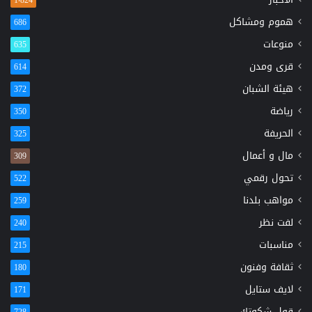
1٬824
هموم ومشاكل
686
منوعات
635
قرى ومدن
614
هيئة الشبان
372
رياضة
350
الحريفة
325
مال و أعمال
309
تحول رقمي
522
مواهب بلدنا
259
لفت نظر
240
مناسبات
215
ثقافة وفنون
180
لايف ستايل
171
قول شكوتك