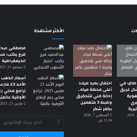
ات
الأكثر مشاهدة
مصطفى عبدال
فرج يكتب: م
الديمقراطية
سبتمبر 23, 2023 7:18 م
أسعار الذهب ا
 طافٍ في
احتفال بعيد ميلاد
تشال غريق
أعلى محطة مياه..
تراجع محلي رغ
هوية
إحالة فني للتحقيق
الأوقية عالميًا
ري
وضبط 3 متهمين
مارس 23, 2025 3:30 ص
يرية
بكفر شكر
أغسطس 7, 2026
أغسطس 7, 2026
أدخل
11:34 ص
بريدك
الإلكتروني