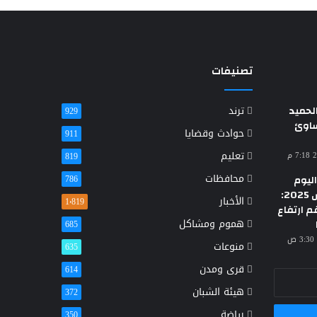
تصنيفات
حميد
ترند
929
ساوئ
حوادث وقضايا
911
تعليم
819
محافظات
ليوم
786
الأحد 23 مارس 2025:
الأخبار
1٬819
م ارتفاع
هموم ومشاكل
685
منوعات
635
قرى ومدن
614
هيئة الشبان
372
رياضة
350