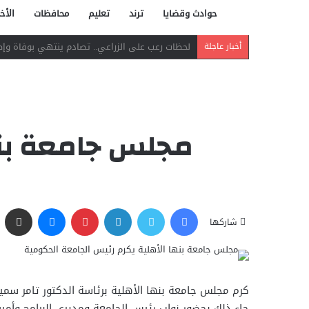
حوادث وقضايا
ترند
تعليم
محافظات
الأخب
دافع عن بائعة فدفع حياته ثمنًا.. مصرع شاب بر
أخبار عاجلة
مجلس جامعة بنه
فيسبوك
تويتر
لينكدإن
بينتيريست
ماسنجر
مشاركة عبر البريد
شاركها
كرم مجلس جامعة بنها الأهلية برئاسة الدكتور تامر سمي
جاء ذلك بحضور نواب رئيس الجامعة ومديرى البرامج وأمي