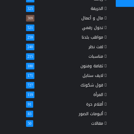
الحريفة
325
مال و أعمال
309
تحول رقمي
521
مواهب بلدنا
259
لفت نظر
240
مناسبات
215
ثقافة وفنون
180
لايف ستايل
171
قول شكوتك
727
المرأة
119
أقلام حرة
91
ألبومات الصور
83
مقالات
50