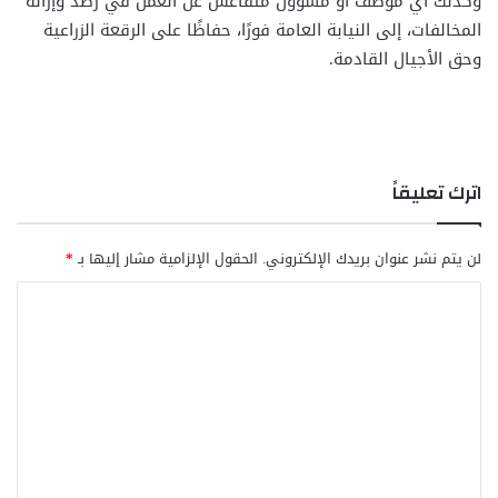
وكذلك أي موظف أو مسؤول متقاعس عن العمل في رصد وإزالة
المخالفات، إلى النيابة العامة فورًا، حفاظًا على الرقعة الزراعية
وحق الأجيال القادمة.
اترك تعليقاً
لن يتم نشر عنوان بريدك الإلكتروني.
الحقول الإلزامية مشار إليها بـ
*
ا
ل
ت
ع
ل
ي
ق