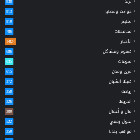
ترند
930
حوادث وقضايا
913
تعليم
819
محافظات
786
الأخبار
1٬824
هموم ومشاكل
686
منوعات
635
قرى ومدن
615
هيئة الشبان
372
رياضة
350
الحريفة
326
مال و أعمال
309
تحول رقمي
522
مواهب بلدنا
259