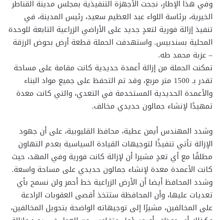
وفي هذا الإطار، نجحت الأجهزة التنفيذية بمجلس مدينة القناطر
الخيرية، برئاسة اللواء عبد العظيم سعيد، رئيس المدينة، في
تنفيذ إزالة فورية لتعدٍ جديد على الأراضي الزراعية التابعة للوحدة
المحلية بسندبيس. واستهدفت الحملة قطعة أرض بحوض الرزقة
– عزبة محمد طه.
تمكنت الحملة من إزالة أعمدة حديدية كانت مقامة على مساحة
تقدر بـ 1500 متر مربع، وقد تم التحفظ على جميع مواد البناء
والأعمدة الحديدية المستخدمة في التعدي، والتي كانت معدة
تمهيدًا لإنشاء جمالون حديدي مخالف.
وشدد المهندس أيمن عطية، محافظ القليوبية، على أن جهود
الإزالة تأتي تنفيذًا لتوجيهات القيادة السياسية بعدم التهاون
مطلقًا مع أي تعدٍ مشيرا أن لإزالة كانت فورية وفي المهد، حيث
كانت الأعمدة معدة لإنشاء جمالون حديدي على مساحة واسعة.
وشدد المحافظ أيضا أن الأرض الزراعية خط أحمر ولن نسمح بأي
تعديات عليها، وأن المحافظة ستتخذ أقصى العقوبات الرادعة
على المخالفين، مشيرًا إلى توجيهاته الواضحة بتحويل المخالفين،