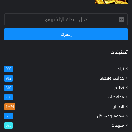
أدخل
بريدك
الإلكتروني
تصنيفات
ترند
930
حوادث وقضايا
912
تعليم
819
محافظات
786
الأخبار
1٬824
هموم ومشاكل
685
منوعات
635