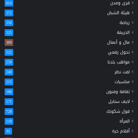
قرى ومدن
614
هيئة الشبان
372
رياضة
350
الحريفة
325
مال و أعمال
309
تحول رقمي
522
مواهب بلدنا
259
لفت نظر
240
مناسبات
215
ثقافة وفنون
180
لايف ستايل
171
قول شكوتك
728
المرأة
119
أقلام حرة
91