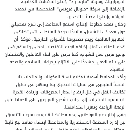
الموتزاريللا، وشركة “فارما زاد” لإنتاج المكملات الغذائية،
بالإضافة إلى شركة “جلوبال فروتس” المتخصصة في تجميد
الفواكه وإنتاج العصائر للتصدير.
وخلال تفقد خطوط الإنتاج، استمع المحافظ إلى شرح تفصيلي
حول معدلات التشغيل، مشيدًا بجودة المنتجات التي تضاهي
المعايير العالمية ويتم تصديرها للأسواق الخارجية، مؤكدًا أن
هذه الصناعات تمثل إضافة قوية للاقتصاد المحلي وتسهم في
توفير فرص عمل للشباب، كما حرص على لقاء العاملين والاطمئنان
على بيئة العمل، مشددًا على الالتزام بإجراءات السلامة والصحة
المهنية.
وأكد المحافظ أهمية تعظيم نسبة المكونات والمنتجات ذات
المنشأ القليوبي في عمليات التصنيع، بما يسهم في تقليل
تكاليف النقل في ظل ارتفاع أسعار المحروقات، وزيادة القدرة
التنافسية للمنتجات، إلى جانب تشجيع المزارعين على الحفاظ على
الرقعة الزراعية وتعزيز استدامتها.
وفي إطار دعم المواطنين، وجه محافظ القليوبية بسرعة التنسيق
بين إدارة المنطقة الاستثمارية والمحافظة لإنشاء منافذ بيع ثابتة
بمختلف مدن المحافظة، لطرح منتجات هذه المصانع بأسعار