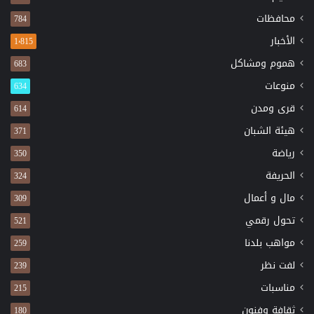
محافظات
784
الأخبار
1٬815
هموم ومشاكل
683
منوعات
634
قرى ومدن
614
هيئة الشبان
371
رياضة
350
الحريفة
324
مال و أعمال
309
تحول رقمي
521
مواهب بلدنا
259
لفت نظر
239
مناسبات
215
ثقافة وفنون
180