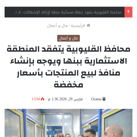
وفاة فني صيانة وإصابة زميله في حادث سقوط مصعد بمنطقة الفلل ببنها
الرئيسية
/
مال و أعمال
مال و أعمال
محافظ القليوبية يتفقد المنطقة
الاستثمارية ببنها ويوجه بإنشاء
منافذ لبيع المنتجات بأسعار
مخفضة
Osama
مارس 29, 2026 1:36 م
1٬534