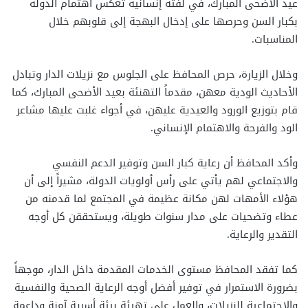
عيد الأضحى المبارك، في لفتة إنسانية تعكس اهتمام الدولة
بكبار السن وحرصها على إدخال البهجة إلى قلوبهم خلال
المناسبات.
وخلال الزيارة، حرص المحافظ على الجلوس مع نزيلات الدار وتبادل
الأحاديث الودية معهن، مقدماً التهنئة بعيد الأضحى المبارك، كما
قام بتوزيع الورود والعيدية عليهن، في أجواء غلبت عليها مشاعر
الود والفرحة والاهتمام الإنساني.
وأكد المحافظ أن رعاية كبار السن وتوفير الدعم النفسي
والاجتماعي لهم يأتي على رأس أولويات الدولة، مشيراً إلى أن
هؤلاء الأمهات لهن مكانة عظيمة في المجتمع لما قدمنه من
عطاء وتضحيات على مدار سنوات طويلة، ويستحققن كل أوجه
التقدير والرعاية.
كما تفقد المحافظ مستوى الخدمات المقدمة داخل الدار، موجهاً
بضرورة الاستمرار في توفير أفضل أوجه الرعاية الصحية والنفسية
والاجتماعية للنزيلات، والعمل على تهيئة بيئة أسرية آمنة وداعمة