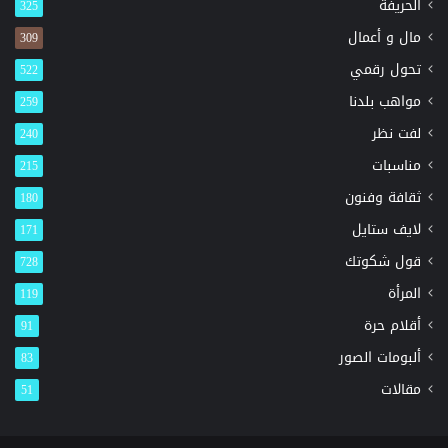
الحريفة
325
مال و أعمال
309
تحول رقمي
522
مواهب بلدنا
259
لفت نظر
240
مناسبات
215
ثقافة وفنون
180
لايف ستايل
171
قول شكوتك
728
المرأة
119
أقلام حرة
91
ألبومات الصور
83
مقالات
51