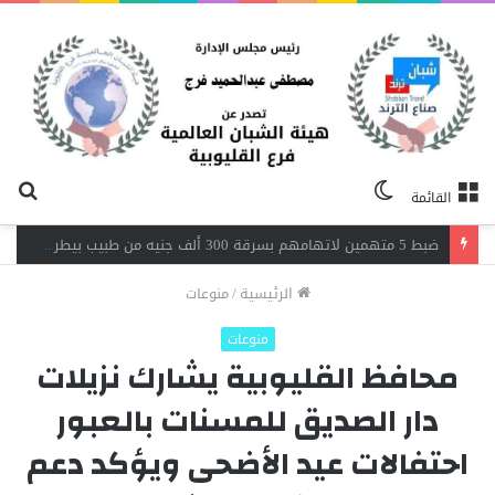
الوضع
بح
القائمة
المظلم
عن
اندلاع حريق داخل مصنع نسيج بشبرا الخيمة.. 3 سيارات إطفاء تحاصر النيران
الرئيسية
/
منوعات
منوعات
محافظ القليوبية يشارك نزيلات
دار الصديق للمسنات بالعبور
احتفالات عيد الأضحى ويؤكد دعم