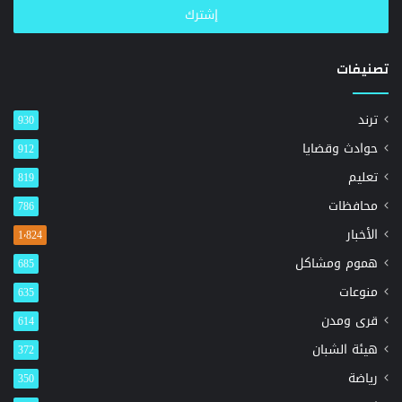
تصنيفات
ترند
930
حوادث وقضايا
912
تعليم
819
محافظات
786
الأخبار
1٬824
هموم ومشاكل
685
منوعات
635
قرى ومدن
614
هيئة الشبان
372
رياضة
350