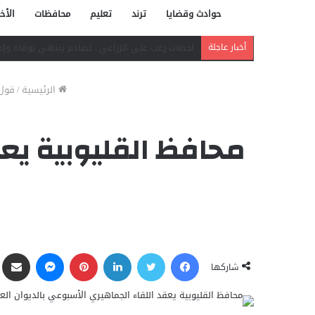
حوادث وقضايا
ترند
تعليم
محافظات
الأخب
دافع عن بائعة فدفع حياته ثمنًا.. مصرع شاب بر
أخبار عاجلة
الرئيسية
/
قول
محافظ القليوبية يعق
فيسبوك
تويتر
لينكدإن
بينتيريست
ماسنجر
مشاركة ع
شاركها