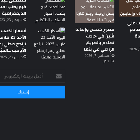
مصطفى عبدال
فرج يكتب: م
الديمقراطية
سبتمبر 23, 2023 7:18 م
ب على
تصادم
مصرع شخص وإصابة
أسعار الذهب ا
اة
اثنين في حادث
تصادم بالطريق
تراجع محلي رغ
الزراعي في بنها
أغسطس 7, 2026
الأوقية عالميًا
أغسطس 7, 2026
مارس 23, 2025 3:30 ص
1:04 ص
أدخل
بريدك
الإلكتروني