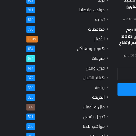
حميد
ترند
929
ساوئ
حوادث وقضايا
911
تعليم
819
محافظات
ليوم
786
الأحد 23 مارس 2025:
الأخبار
1٬819
م ارتفاع
هموم ومشاكل
684
منوعات
634
قرى ومدن
614
هيئة الشبان
372
رياضة
350
الحريفة
325
مال و أعمال
309
تحول رقمي
521
مواهب بلدنا
259