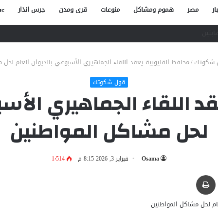
ار
مصر
هموم ومشاكل
منوعات
قرى ومدن
جرس انذار
e
صاص آخر في الخصوص
 شكوتك
/
محافظ القليوبية يعقد اللقاء الجماهيري الأسبوعي بالديوان العام لحل 
قول شكوتك
د اللقاء الجماهيري الأسب
لحل مشاكل المواطنين
Osama
فبراير 3, 2026 8:15 م
1٬514
بر البريد
طباعة