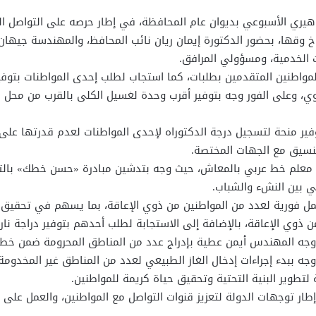
هيري الأسبوعي بديوان عام المحافظة، في إطار حرصه على التواصل ال
وقها، بحضور الدكتورة إيمان ريان نائب المحافظ، والمهندسة جيهان 
ت الخدمية، ومسؤولي المرافق.
مواطنين المتقدمين بطلبات، كما استجاب لطلب إحدى المواطنات بتوفير
لوي، وعلى الفور وجه بتوفير أقرب وحدة لغسيل الكلى بالقرب من محل
فير منحة لتسجيل درجة الدكتوراه لإحدى المواطنات لعدم قدرتها على
لتنسيق مع الجهات المختصة.
و معلم خط عربي بالمعاش، حيث وجه بتدشين مبادرة «حسن خطك» بالتع
ي بين النشء والشباب.
ل فورية لعدد من المواطنين من ذوي الإعاقة، بما يسهم في تحقيق 
وي الإعاقة، بالإضافة إلى الاستجابة لطلب أحدهم بتوفير دراجة نار
 وجه المهندس أيمن عطية بإدراج عدد من المناطق المحرومة ضمن خطة
وجه ببدء إجراءات إدخال الغاز الطبيعي لعدد من المناطق غير المخدوم
تطوير البنية التحتية وتحقيق حياة كريمة للمواطنين.
طار توجهات الدولة لتعزيز قنوات التواصل مع المواطنين، والعمل على 