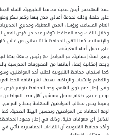
عقد المهندس أيمن عطية محافظ القليوبية، اللقاء الجما
على حلها، وذلك لخدمة أهالي مدن بنها وكفر شكر وطوخ 
العام المساعد، ورؤساء المدن المعنية، ومديري المديريا
وخلال اللقاء، وجه المحافظ بتوفير عدد من فرص العمل لل
والإنسانية. كما التقى المحافظ شابًا يعاني من فشل ك
على تحمل أعباء المعيشة.
وفي لفتة إنسانية، تم التواصل مع رئيس جامعة بنها لتو
وبحث إمكانية إعفاء أبنائها من المصروفات المدرسية با
كما استجاب محافظ القليوبية لطلب أحد المواطنين، وه
والتعليم والشباب والرياضة، بهدف نشر ثقافة الخط العرب
وفي إطار دعم ذوي الهمم، وجه المحافظ بتوفير فرص عم
توفير عربتي طعام متنقل بممشى أهل مصر للمواطنين من ذ
وفيما يخص مطالب المواطنين المتعلقة بقطاع المرافق،
لرفع المعاناة عن المواطنين وتحسين البيئة الصحية. كما 
لتذليل أي معوقات فنية، وذلك في إطار جهود المحافظة ل
وأكد محافظ القليوبية أن اللقاءات الجماهيرية تأتي في إ
في مختلف القطاعات