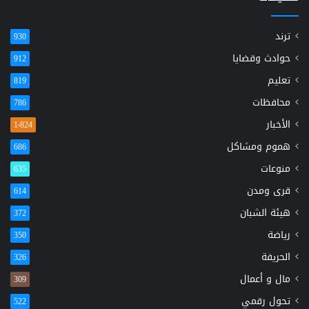
ترند
930
حوادث وقضايا
912
تعليم
819
محافظات
786
الأخبار
1٬824
هموم ومشاكل
686
منوعات
635
قرى ومدن
614
هيئة الشبان
372
رياضة
350
الحريفة
326
مال و أعمال
309
تحول رقمي
522