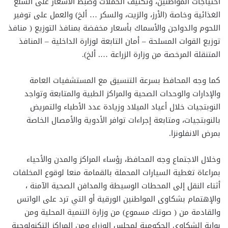
احتياجات المواطنين، وتكثيف الحملات وضبط الأسعار على السلع
الغذائية وخاصة (الأرز، والزيت، والسكر … ألخ) والعمل على توفير
اللحوم والدواجن والأسماك بأسعار مخفضة بمنافذ التوزيع ( منافذ
توزيع القوات المسلحة – أمان التابعة لوزارة الداخلية – المنافذ
المتنقلة المرخصة من وزارة الزراعة …. ألخ).
كما وجه المحافظ بسرعة التنسيق مع المستشفيات العامة
والإدارات والوحدات الصحية والمراكز الطبية والمتابعة وتواجد
النوبتجيات خلال أعياد الميلاد وزيادة عدد الأطباء والتمريض
بالنوبتجيات، ومتابعة إجراءات توافر الأدوية والأمصال الخاصة
بمرض الانفلونزا.
وخلال الاجتماع وجه المحافظ، رؤساء المراكز والمدن والأحياء
بمراعاة تغطية السيارات المحملة بالقمامة منعا لوقوع المخلفات
أثناء النقل إلى المحطات الوسيطة والمدافن الصحية الآمنة ،
والإهتمام بشكاوى المواطنين الورقية أو التي ترد على الواتس
والقادمة من ( صوتك مسموع) من وزارة التنمية المحلية ومن
بوابة الشكاوى الحكومية لمجلس الوزراء ومن المراكز التكنولوجية