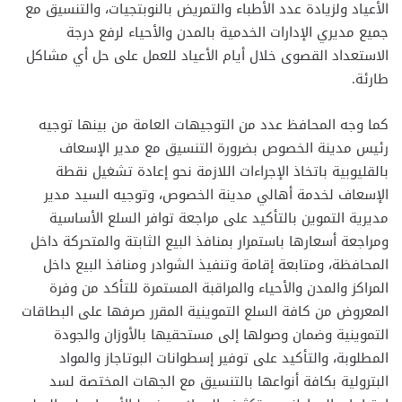
الأعياد ولزيادة عدد الأطباء والتمريض بالنوبتجيات، والتنسيق مع
جميع مديري الإدارات الخدمية بالمدن والأحياء لرفع درجة
الاستعداد القصوى خلال أيام الأعياد للعمل على حل أي مشاكل
طارئة.
كما وجه المحافظ عدد من التوجيهات العامة من بينها توجيه
رئيس مدينة الخصوص بضرورة التنسيق مع مدير الإسعاف
بالقليوبية باتخاذ الإجراءات اللازمة نحو إعادة تشغيل نقطة
الإسعاف لخدمة أهالي مدينة الخصوص، وتوجيه السيد مدير
مديرية التموين بالتأكيد على مراجعة توافر السلع الأساسية
ومراجعة أسعارها باستمرار بمنافذ البيع الثابتة والمتحركة داخل
المحافظة، ومتابعة إقامة وتنفيذ الشوادر ومنافذ البيع داخل
المراكز والمدن والأحياء والمراقبة المستمرة للتأكد من وفرة
المعروض من كافة السلع التموينية المقرر صرفها على البطاقات
التموينية وضمان وصولها إلى مستحقيها بالأوزان والجودة
المطلوبة، والتأكيد على توفير إسطوانات البوتاجاز والمواد
البترولية بكافة أنواعها بالتنسيق مع الجهات المختصة لسد