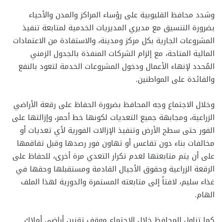
وشدد محافظ القليوبية على رؤساء المراكز والمدن والأحياء
بضرورة التنسيق مع مديري المديريات الخدمية لمتابعة تنفيذ
المشروعات الجارية بكل مركز ومدينة، والاستفادة من الاعتمادات
المالية المتاحة، مع إلزام الشركات المنفذة بالجدول الزمني
المُحدد لإنهاء الأعمال ودخول المشروعات الخدمة لتعود بالنفع
والفائدة على المواطنين.
وخلال الاجتماع وجه المحافظ بضرورة الحفاظ على رقعة الأراضي
الزراعية، ومجابهة جميع التعديات لكونها خط أحمر، وإزالتها على
الفور حتى سطح الأرض وتنفيذ الإزالات الفورية لأي تعديات أو
مخالفات بناء دون تقاعس أو تهاون فور رصدها وقبل تفاقمها
على أن يتم متابعتها لعدم تكرار التعدي مرة أخرى، للحفاظ على
الرقعة الزراعية وحقوق الأجيال القادمة ومستقبلها وحقها في
غذاء سليم، لافتاً إلى متابعته المستمرة والدورية لهذا الملف
الهام.
كما تناول المحافظ خلال الاجتماع موقف تقنين أراضي أملاك