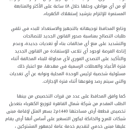
أو من أي مواطن، وحلها خلال ٤٨ ساعة على الأكثر والمتابعة
المستمرة للإلتزام بترشيد إستهلاك الكهرباء.
وتابع المحافظ توجيهاته بالتجهيز والاستعداد للبدء في تلقي
طلبات التصالح بمناسبة صدور القانون الجديد للتصالحات
والتشديد على منع أي مخالفات بناء أو تعديات جديدة، وعدم
إتاحة الفرصة لوجود أي تلاعب للإستفادة من القانون الجديد
والتأكيد على التصدي الفوري لأي محاولة للبناء المخالفة أثناء
فترة الأعياد والعطلات الرسمية في مهدها، مع اعتبار ذلك
مسئولية شخصية لرئيس الوحدة المحلية ونوابه عن أي تعديات
والتي سيتم رصد وقوعها أثناء فترة الإجازات.
كما وافق المحافظ على عدد من قررات التخصيص من بينها
الطلب المقدم من شركة شمال القاهرة لتوزيع الكهرباء بتعديل
تخصيص قطعة أرض مساحتها 1440م2 بسعر المثل لإقامة مبنى
شبكات للمرج والخانكة ليكون التسعير على أساس أنها أرض يقام
عليها مبنى خدمي لتقديم خدمة عامة لجمهور المشتركين ،