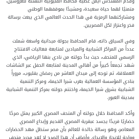
وقدم المهندس أيمن عطية محافظ القليوبية التهنئة للعروسين،
متمنيًا لهما حياة سعيدة، ومشيدًا بموقفهما الوطني
ومشاركتهما الرمزية في هذا الحدث العالمي الذي يبعث برسالة
فخر واعتزاز لكل المصريين.
وفي السياق ذاته، قام المحافظ بجولة ميدانية واسعة شملت
عدداً من المراكز الشبابية والميادين لمتابعة فعاليات الافتتاح
الرسمي للمتحف، حيث بدأ جولته من نادي بنها الرياضي، الذي
شهد تجمعاً كبيراً من أهالي المدينة لمتابعة الحفل عبر الشاشات
العملاقة، ثم توجه إلى ميدان العاشر من رمضان بقليوب، مروراً
بنادي المؤسسة العمالية بغرب شبرا الخيمة، ومركز التنمية
الشبابية بشرق شبرا الخيمة، واختتم جولته بمركز التنمية الشبابية
بمدينة العبور.
وأكد المحافظ خلال جولته أن المتحف المصري الكبير يمثل صرحًا
حضاريًا فريدًا يجسد عبقرية المصري القديم وإبداع المصري
المعاصر، وهو رسالة خالدة للعالم بأن مصر ستظل مهد الحضارات
وواحة للإنجاز والإبداع. وأضاف أن هذا الصرح لا يُعد مجرد متحف