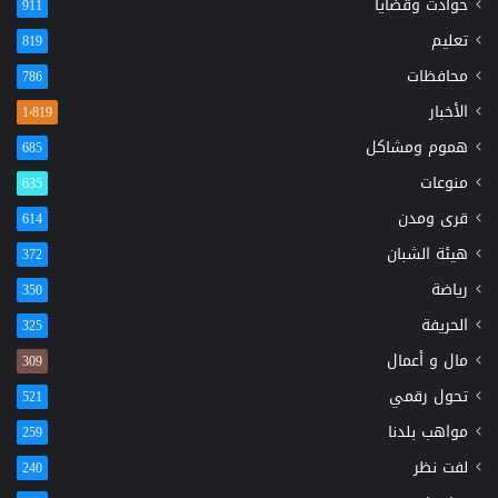
حوادث وقضايا
911
تعليم
819
محافظات
786
الأخبار
1٬819
هموم ومشاكل
685
منوعات
635
قرى ومدن
614
هيئة الشبان
372
رياضة
350
الحريفة
325
مال و أعمال
309
تحول رقمي
521
مواهب بلدنا
259
لفت نظر
240