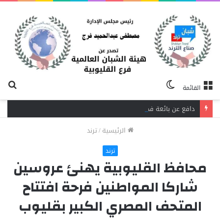
الوضع
بح
القائمة
المظلم
عن
دافع عن بائعة فدفع حياته ثمنًا.. مصرع شاب برصاص آخر في الخصوص
الرئيسية
/
ترند
ترند
محافظ القليوبية يهنئ عروسين
شاركا المواطنين فرحة افتتاح
المتحف المصري الكبير بقليوب