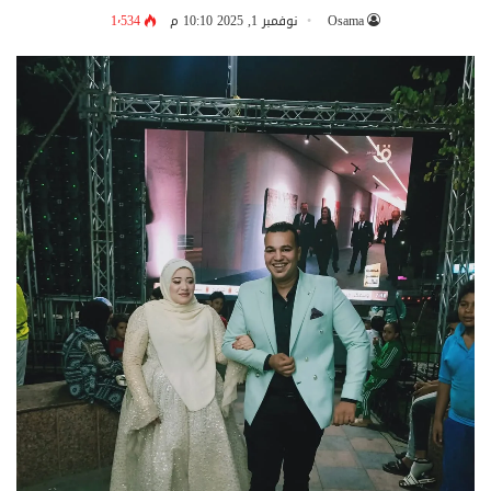
Osama
نوفمبر 1, 2025 10:10 م
1٬534