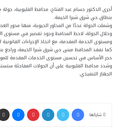
أجرى الدكتور حسام عبد الفتاح، محافظ القليوبية، جولة م
بنطاق حي شرق شبرا الخيمة.
وشملت الجولة عددًا من المحاور الحيوية، منها محور العصار، وشارع 15 مايو، وشارع 135، حيث تابع المحافظ مستوى النظافة وانتظام أعمال
وخلال الجولة، لاحظ المحافظ وجود تقصير في مستوى الأ
ومستوى الخدمة المقدمة، مع اتخاذ الإجراءات القانونية ا
كما تفقد المحافظ مبنى حي شرق شبرا الخيمة، وراجع بنفسه
حجر الأساس في تحسين مستوى الخدمات المقدمة للموا
وشدد محافظ القليوبية على أن الجولات المفاجئة ستستمر 
الجهاز التنفيذي.
فيسبوك
تويتر
لينكدإن
بينتيريست
ماسنجر
شاركها