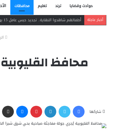
حوادث وقضايا
ترند
تعليم
محافظات
الأخب
أطفالهم شاهدوا النهاية.. تجديد حبس عامل 15 يومًا لاتهامه بقتل زوجته طعنًا في مسطرد
أخبار عاجلة
الر
محافظ القليوبية 
فيسبوك
تويتر
لينكدإن
بينتيريست
ماسنجر
مشاركة عبر البريد
شاركها