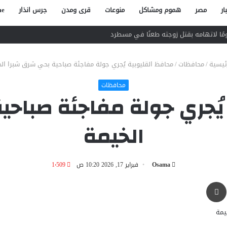
ار
مصر
هموم ومشاكل
منوعات
قرى ومدن
جرس انذار
e
ئيسية
/
محافظات
/
محافظ القليوبية يُجري جولة مفاجئة صباحية بحي شرق شبرا ال
محافظات
يُجري جولة مفاجئة صباح
الخيمة
Osama
فبراير 17, 2026 10:20 ص
1٬509
طباعة