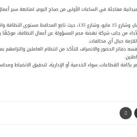
يدانية مفاجئة في الساعات الأولى من صباح اليوم، لمتابعة سير أعمال 
 الجمع والنقل ميدانيًا.
داء من جانب شركة نهضة مصر المسؤولة عن أعمال النظافة، موجّهًا ر
للازمة حيال أي مخالفات.
 دفاتر الحضور والانصراف للتأكد من انتظام العاملين والتزامهم بمواع
طنين.
بكافة القطاعات، سواء الخدمية أو الإدارية، لتحقيق الانضباط ومحاسبة
مشاركة عبر البريد
طباعة