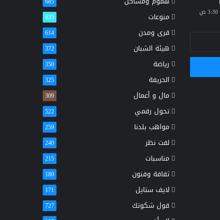
هموم ومشاكل
685
منوعات
635
قرى ومدن
614
هيئة الشبان
372
رياضة
350
الحريفة
325
مال و أعمال
309
تحول رقمي
522
مواهب بلدنا
259
لفت نظر
240
مناسبات
215
ثقافة وفنون
180
لايف ستايل
171
قول شكوتك
727