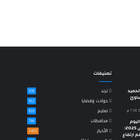
تصنيفات
حميد
ترند
930
ساوئ
حوادث وقضايا
912
تعليم
819
محافظات
ليوم
786
الأحد 23 مارس 2025:
الأخبار
1٬821
م ارتفاع