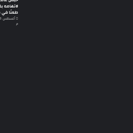
لاتهامه بق
طعنًا في
م