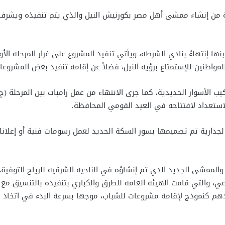
ثة من إنشاء ممشى أهل مصر بكورنيش النيل والذي يتم تنفيذه ويشرف عل
مام مجلس مدينة بنها إنتهاءً بنادي الشرطة، ويأتي تنفيذ المشروع على غرار المر
لمواطنين للإستمتاع برؤية النيل، فضلاً عن إقامة تنفيذ بعض المشروع
ب الأسوار الحديدية، كما جرى الانتهاء من عمل رامبات بين المرحلة (ج)
استعداد لافتتاحه في العيد القومي المحافظة.
ا لجدارية تم تصميمها بسور السكة الحديد لعمل رسومات فنية أو إعل
عي، والتي قامت الهيئة العامة للطرق والكباري بتنفيذه بالتنسيق مع
يث تفقد 25 عربة طعام تم توريدهم كنموذج لإقامة مشروعات للشباب، موجها بسرعة البد