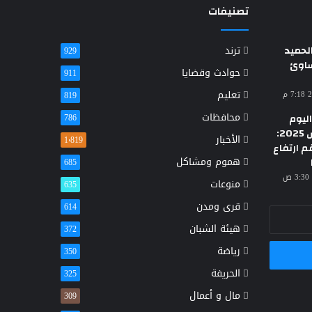
تصنيفات
حميد
ترند
929
ساوئ
حوادث وقضايا
911
تعليم
819
محافظات
ليوم
786
الأحد 23 مارس 2025:
الأخبار
1٬819
م ارتفاع
هموم ومشاكل
685
منوعات
635
قرى ومدن
614
هيئة الشبان
372
رياضة
350
الحريفة
325
مال و أعمال
309