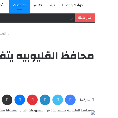
حوادث وقضايا
ترند
تعليم
محافظات
الأخب
دافع عن بائعة فدفع حياته ثمنًا.. مصرع شاب بر
أخبار عاجلة
الرئي
محافظ القليوبيه يتف
فيسبوك
تويتر
لينكدإن
بينتيريست
ماسنجر
مشاركة عبر البريد
شاركها