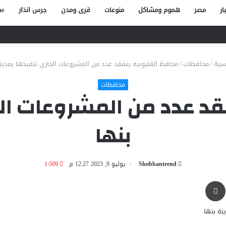
ار
مصر
هموم ومشاكل
منوعات
قرى ومدن
جرس انذار
e
صاص آخر في الخصوص
سية
/
محافظات
/
محافظ القليوبيه يتفقد عدد من المشروعات الجاري تنفيذها بمدين
محافظات
قد عدد من المشروعات الج
بنها
Shobbantrend
يوليو 9, 2023 12:27 م
1٬509
طباعة