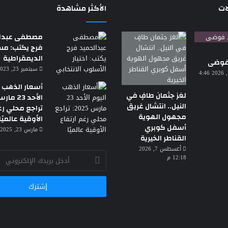
ات
الأكثر مشاهدة
مصطفى عبدال
فرج يكتب: م
الديمقراطية
 فوضى
سبتمبر 23, 2023 7:18 م
أغسطس 7, 2026 4:46
أسعار الذهب ا
لغز جثمان طافٍ في
النيل.. انتشال غريق
تراجع محلي رغ
مجهول الهوية
الأوقية عالميًا
أسفل كوبري
مارس 23, 2025 3:30 ص
القناطر الخيرية
أغسطس 7, 2026
أدخل
12:18 م
بريدك
الإلكتروني