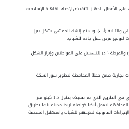
ى الأعمال الجهاز التنفيذى لإحياء القاهرة الإسلامية
حلة الأولى والثانية (أ،ب)، وسيتم إنشاء الممشى بشكل يبرز
ات لتوفير فرص عمل جادة للشباب.
 والمرحلة ( د) للتسهيل على المواطنين وإبراز الشكل
انات تجارية ضمن خطة المحافظة لتطوير سور السكة
كما تابع الهجان خلال الجولة أعمال تطوير كورنيش النيل والممشى الجديد الذي تم إنشاؤه في الناحية الشرقية للرياح التوفيقي في الطريق الذي تم تنفيذه بطول 1.5 كيلو متر
 المحافظة ليعمل أيضا كواصلة لربط مدينة بنها بطريق
ء في اتخاذ الإجراءات القانونية لطرحهم للشباب واستغلال المنطقة