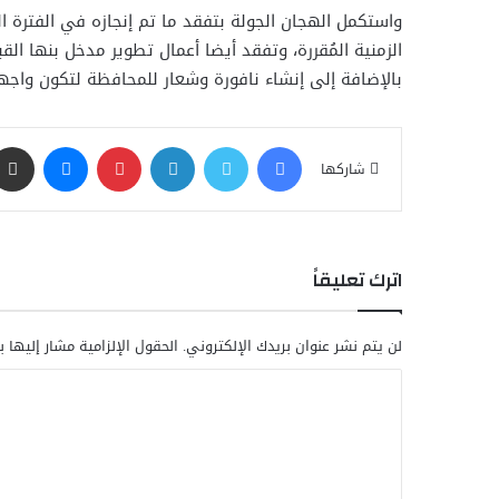
واستكمل الهجان الجولة بتفقد ما تم إنجازه في الفترة ال
الزمنية المُقررة، وتفقد أيضا أعمال تطوير مدخل بنها 
بالإضافة إلى إنشاء نافورة وشعار للمحافظة لتكون واجهة 
فيسبوك
تويتر
لينكدإن
بينتيريست
ماسنجر
شاركها
اترك تعليقاً
لن يتم نشر عنوان بريدك الإلكتروني.
الحقول الإلزامية مشار إليها ب
ا
ل
ت
ع