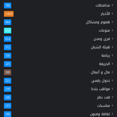
محافظات
786
الأخبار
1٬819
هموم ومشاكل
684
منوعات
634
قرى ومدن
614
هيئة الشبان
372
رياضة
350
الحريفة
325
مال و أعمال
309
تحول رقمي
521
مواهب بلدنا
259
لفت نظر
240
مناسبات
215
ثقافة وفنون
180