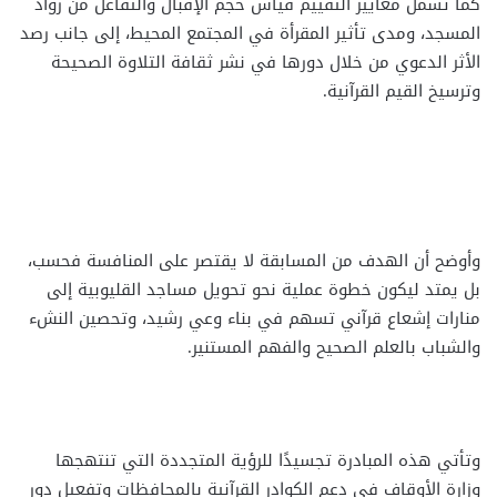
كما تشمل معايير التقييم قياس حجم الإقبال والتفاعل من رواد
المسجد، ومدى تأثير المقرأة في المجتمع المحيط، إلى جانب رصد
الأثر الدعوي من خلال دورها في نشر ثقافة التلاوة الصحيحة
وترسيخ القيم القرآنية.
وأوضح أن الهدف من المسابقة لا يقتصر على المنافسة فحسب،
بل يمتد ليكون خطوة عملية نحو تحويل مساجد القليوبية إلى
منارات إشعاع قرآني تسهم في بناء وعي رشيد، وتحصين النشء
والشباب بالعلم الصحيح والفهم المستنير.
وتأتي هذه المبادرة تجسيدًا للرؤية المتجددة التي تنتهجها
وزارة الأوقاف في دعم الكوادر القرآنية بالمحافظات وتفعيل دور