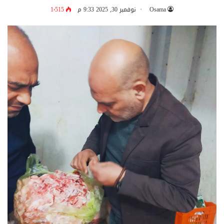
Osama
نوفمبر 30, 2025 9:33 م
1٬515