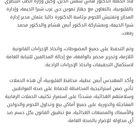
قاد الحملة الدكتور هاني شمس الدين، وكيل وزارة الطب البيطري
بالقليوبية، بالتعاون مع جهاز تموين حي غرب شبرا الخيمة، وإدارة
المجازر وتفتيش اللحوم برئاسة الدكتورة داليا عثمان مدير إدارة
شبرا الخيمة، وبمشاركة الدكتور أيمن هشام والدكتور محمد
رفعت.
وتم التحفظ على جميع المضبوطات، واتخاذ الإجراءات القانونية
اللازمة، وتحرير محضر بالواقعة، مع إحالة المخالفين للنيابة العامة
لاستكمال التحقيقات واتخاذ الإجراءات الرادعة.
وأكد المهندس أيمن عطية، محافظ القليوبية، أن هذه الحملات
تأتي ضمن استراتيجية المحافظة للحفاظ على صحة المواطنين
وسلامتهم الغذائية، مشددًا على استمرار تكثيف الحملات الرقابية
المفاجئة والدورية على جميع أماكن بيع وتداول اللحوم والدواجن
والأسماك والمصنعات الغذائية، مع تطبيق القانون بكل حسم ضد
أي محاولة للإضرار بالصحة العامة.