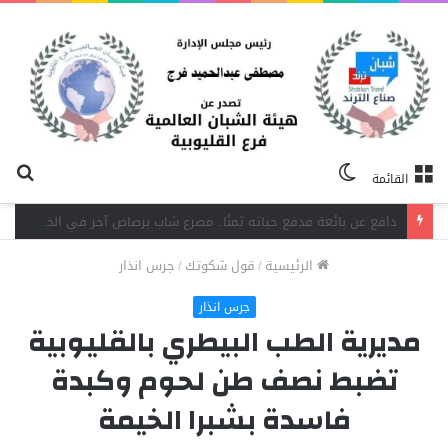
الوضع
بح
القائمة
المظلم
عن
جنايات شبرا الخيمة تقضي بالمؤبد لشقيقين في قضية اتجار بالمخدرات وحيازة سلاح
الرئيسية
/
قول شكوتك
/
جرس انذار
جرس انذار
مديرية الطب البيطري بالقليوبية
تضبط نصف طن لحوم وكبدة
فاسدة بشبرا الخيمة