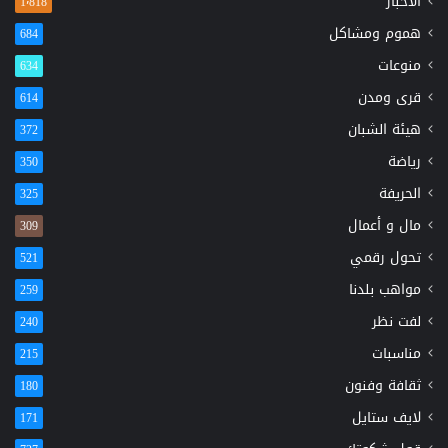
الأخبار
1٬818
هموم ومشاكل
684
منوعات
634
قرى ومدن
614
هيئة الشبان
372
رياضة
350
الحريفة
325
مال و أعمال
309
تحول رقمي
521
مواهب بلدنا
259
لفت نظر
240
مناسبات
215
ثقافة وفنون
180
لايف ستايل
171