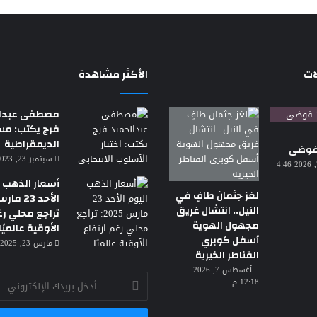
ات
الأكثر مشاهدة
مصطفى عبدال
فرج يكتب: م
الديمقراطية
 فوضى
سبتمبر 23, 2023 7:18 م
أغسطس 7, 2026 4:46
أسعار الذهب ا
لغز جثمان طافٍ في
النيل.. انتشال غريق
تراجع محلي رغ
مجهول الهوية
الأوقية عالميًا
أسفل كوبري
مارس 23, 2025 3:30 ص
القناطر الخيرية
أغسطس 7, 2026
أدخل
12:18 م
بريدك
الإلكتروني