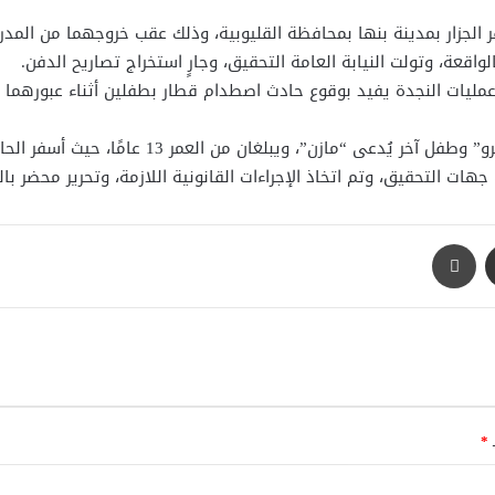
جزار بمدينة بنها بمحافظة القليوبية، وذلك عقب خروجهما من المدرس
واقعة، وتولت النيابة العامة التحقيق، وجارٍ استخراج تصاريح الدفن.
ن عمليات النجدة يفيد بوقوع حادث اصطدام قطار بطفلين أثناء عبورهما
ن العمر 13 عامًا، حيث أسفر الحادث عن وفاتهما في الحال متأثرين بإصاباتهما.
 التحقيق، وتم اتخاذ الإجراءات القانونية اللازمة، وتحرير محضر بالو
مشاركة عبر البريد
طباعة
ـ
*