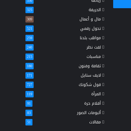
رياضة
350
الحريفة
325
مال و أعمال
309
تحول رقمي
521
مواهب بلدنا
259
لفت نظر
240
مناسبات
215
ثقافة وفنون
180
لايف ستايل
171
قول شكوتك
727
المرأة
119
أقلام حرة
91
ألبومات الصور
83
مقالات
51