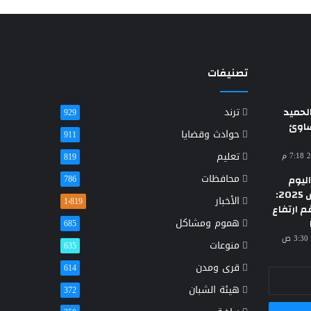
تصنيفات
حميد
ترند
929
ساوئ
حوادث وقضايا
911
تعليم
819
محافظات
ليوم
786
الأحد 23 مارس 2025:
الأخبار
1٬819
م ارتفاع
هموم ومشاكل
685
منوعات
635
قرى ومدن
614
هيئة الشبان
372