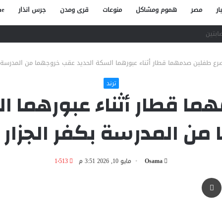
ار
مصر
هموم ومشاكل
منوعات
قرى ومدن
جرس انذار
e
صاص آخر في الخصوص
رع طفلين صدمهما قطار أثناء عبورهما السكة الحديد عقب خروجهما من المدرسة ب
ترند
ا قطار أثناء عبورهما ا
من المدرسة بكفر الجزار 
Osama
مايو 10, 2026 3:51 م
1٬513
طباعة