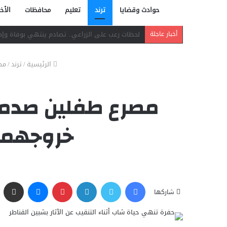
حوادث وقضايا
ترند
تعليم
محافظات
الأخب
دافع عن بائعة فدفع حياته ثمنًا.. مصرع شاب بر
أخبار عاجلة
الرئيسية
/
ترند
/
مص
مصرع طفلين صدمهم
خروجهما 
فيسبوك
تويتر
لينكدإن
بينتيريست
ماسنجر
مشاركة عبر البريد
شاركها