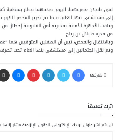
لقي طفلان مصرعهما، اليوم، صدمهما قطار بمنطقة كفر ال
إلى مستشفى بنها العام، فيما تم تحرير المحضر اللازم بال
وتلقت الأجهزة الأمنية بمديرية أمن القليوبية إخطارًا م
من مدرسة بلال بن رباح.
وبالانتقال والفحص، تبين أن الطفلين المتوفيين هما “عمرو” وطفل آخر يُدعى “مازن”، ويبلغان م
وتم نقل الجثمانين إلى مستشفى بنها العام تحت تصرف جهات
فيسبوك
تويتر
لينكدإن
بينتيريست
ماسنجر
شاركها
اترك تعليقاً
لن يتم نشر عنوان بريدك الإلكتروني.
الحقول الإلزامية مشار إليها ب
ا