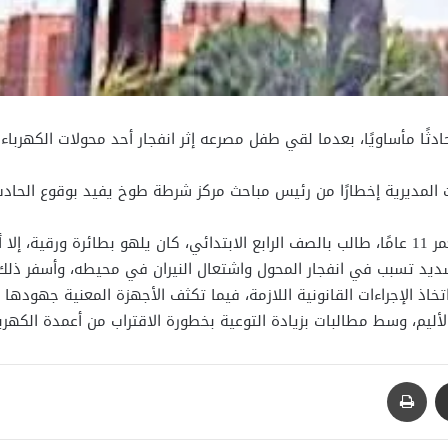
ًا مأساويًا، بعدما لقي طفل مصرعه إثر انفجار أحد محولات الكهرباء
 المديرية إخطارًا من رئيس مباحث مركز شرطة طوخ يفيد بوقوع الحادث،
وبإجراء التحريات تبين أن الطفل “كامل م. ك” يبلغ من العمر 11 عامًا، طالب بالصف الرابع الابتدائي، 
يد تسبب في انفجار المحول واشتعال النيران في محيطه، وأسفر ذلك 
 الإجراءات القانونية اللازمة، فيما تكثف الأجهزة المعنية جهودها
ليم، وسط مطالبات بزيادة التوعية بخطورة الاقتراب من أعمدة الكهربا
مشاركة عبر البريد
طباعة