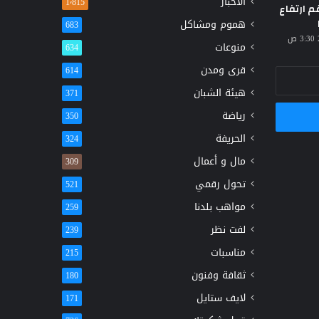
الأخبار
1٬815
م ارتفاع
هموم ومشاكل
683
منوعات
634
قرى ومدن
614
هيئة الشبان
371
رياضة
350
الحريفة
324
مال و أعمال
309
تحول رقمي
521
مواهب بلدنا
259
لفت نظر
239
مناسبات
215
ثقافة وفنون
180
لايف ستايل
171