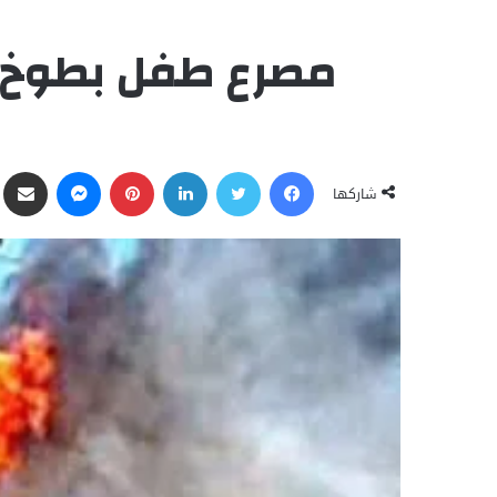
مصرع طفل بطوخ إث
فيسبوك
تويتر
لينكدإن
بينتيريست
ماسنجر
مشاركة ع
شاركها