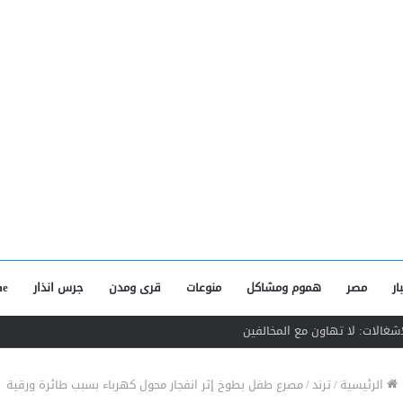
ار
مصر
هموم ومشاكل
منوعات
قرى ومدن
جرس انذار
e
د بمنطقة الفلل ببنها
الرئيسية
/
ترند
/
مصرع طفل بطوخ إثر انفجار محول كهرباء بسبب طائرة ورقية