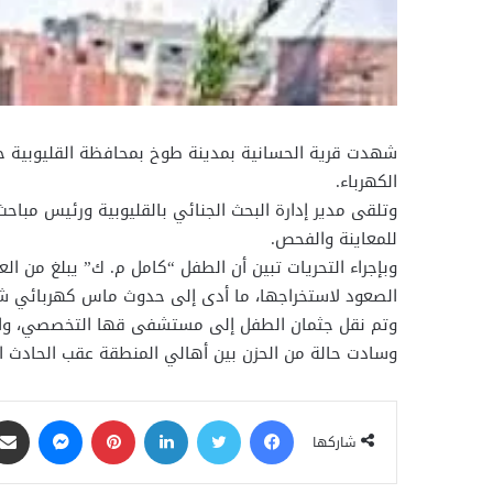
شهدت قرية الحسانية بمدينة طوخ بمحافظة القليوبية حادث
الكهرباء.
وتلقى مدير إدارة البحث الجنائي بالقليوبية ورئيس مباحث
للمعاينة والفحص.
الصعود لاستخراجها، ما أدى إلى حدوث ماس كهربائي شد
وتم نقل جثمان الطفل إلى مستشفى قها التخصصي، واتخاذ
وسادت حالة من الحزن بين أهالي المنطقة عقب الحادث الأ
فيسبوك
تويتر
لينكدإن
بينتيريست
ماسنجر
شاركها