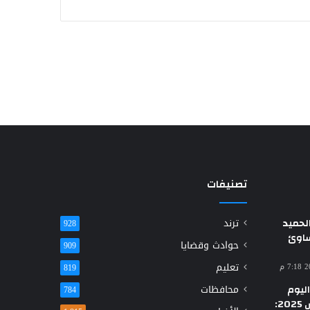
تصنيفات
حميد
ترند
928
ساوئ
حوادث وقضايا
909
تعليم
819
ليوم
محافظات
784
الأحد 23 مارس 2025: