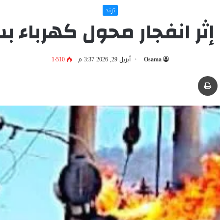
ترند
ر انفجار محول كهرباء ب
Osama
أبريل 29, 2026 3:37 م
1٬510
بر البريد
طباعة