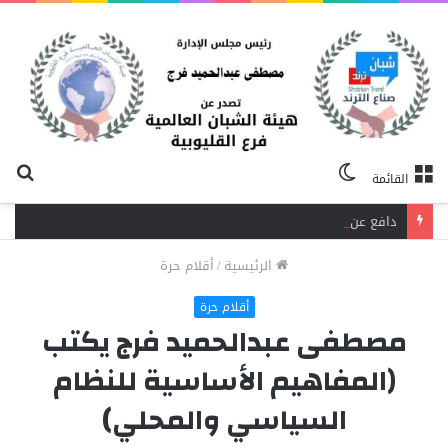
الوضع
بح
القائمة
المظلم
عن
دافع عن بائعة فدفع حياته ثمنًا.. مصرع شاب برصاص آخر في الخصوص
الرئيسية
/
أقلام حرة
أقلام حرة
مصطفى عبدالحميد فرج يكتب
(المفاهيم الأساسية للنظام
السياسي والمحلي)