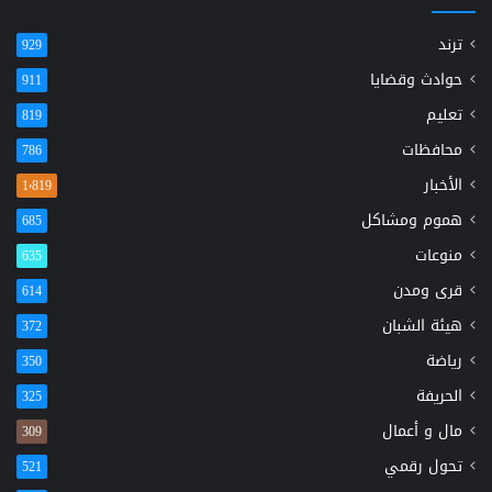
ترند
929
حوادث وقضايا
911
تعليم
819
محافظات
786
الأخبار
1٬819
هموم ومشاكل
685
منوعات
635
قرى ومدن
614
هيئة الشبان
372
رياضة
350
الحريفة
325
مال و أعمال
309
تحول رقمي
521