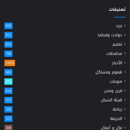
تصنيفات
ترند
929
حوادث وقضايا
911
تعليم
819
محافظات
786
الأخبار
1٬819
هموم ومشاكل
685
منوعات
635
قرى ومدن
614
هيئة الشبان
372
رياضة
350
الحريفة
325
مال و أعمال
309