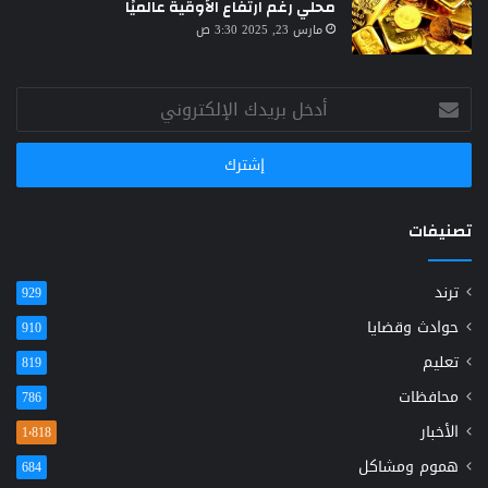
محلي رغم ارتفاع الأوقية عالميًا
مارس 23, 2025 3:30 ص
أدخل
بريدك
الإلكتروني
تصنيفات
ترند
929
حوادث وقضايا
910
تعليم
819
محافظات
786
الأخبار
1٬818
هموم ومشاكل
684