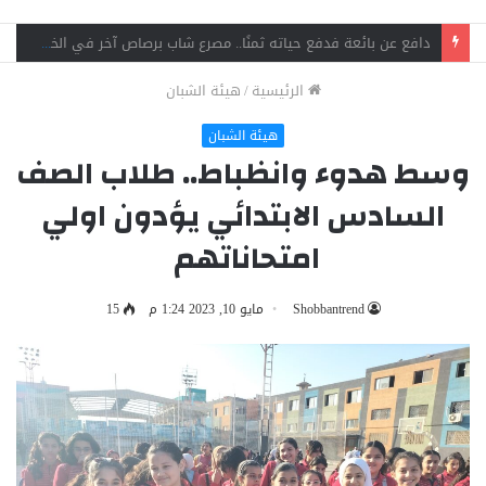
جنايات شبرا الخيمة تقضي بالمؤبد لشقيقين في قضية اتجار بالمخدرات وحيازة سلاح
الرئيسية
/
هيئة الشبان
هيئة الشبان
وسط هدوء وانظباط.. طلاب الصف
السادس الابتدائي يؤدون اولي
امتحاناتهم
Shobbantrend
مايو 10, 2023 1:24 م
15