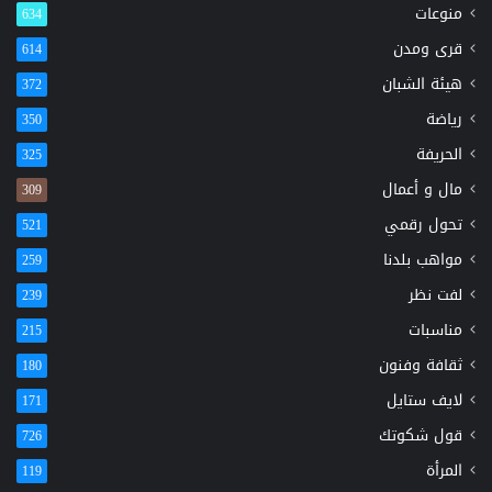
منوعات
634
قرى ومدن
614
هيئة الشبان
372
رياضة
350
الحريفة
325
مال و أعمال
309
تحول رقمي
521
مواهب بلدنا
259
لفت نظر
239
مناسبات
215
ثقافة وفنون
180
لايف ستايل
171
قول شكوتك
726
المرأة
119