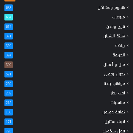
هموم ومشاكل
683
منوعات
634
قرى ومدن
614
هيئة الشبان
371
رياضة
350
الحريفة
324
مال و أعمال
309
تحول رقمي
521
مواهب بلدنا
259
لفت نظر
239
مناسبات
215
ثقافة وفنون
180
لايف ستايل
171
قول شكوتك
726