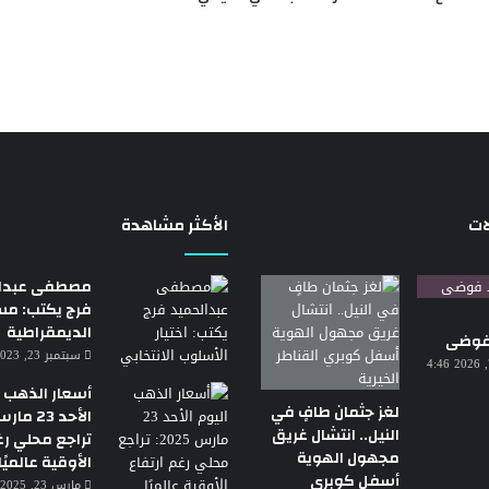
ات
الأكثر مشاهدة
مصطفى عبدال
فرج يكتب: م
الديمقراطية
 فوضى
سبتمبر 23, 2023 7:18 م
أغسطس 7, 2026 4:46
أسعار الذهب ا
لغز جثمان طافٍ في
النيل.. انتشال غريق
تراجع محلي رغ
مجهول الهوية
الأوقية عالميًا
أسفل كوبري
مارس 23, 2025 3:30 ص