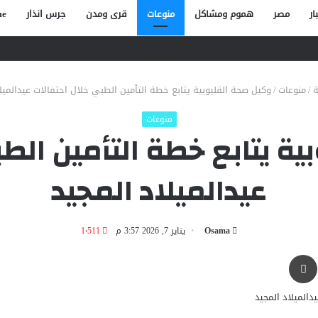
ار
مصر
هموم ومشاكل
منوعات
قرى ومدن
جرس انذار
e
صاص آخر في الخصوص
ة
/
منوعات
/
وكيل صحة القليوبية يتابع خطة التأمين الطبي خلال احتفالات عيدالميلا
منوعات
ة يتابع خطة التأمين الط
عيدالميلاد المجيد
Osama
يناير 7, 2026 3:57 م
1٬511
طباعة