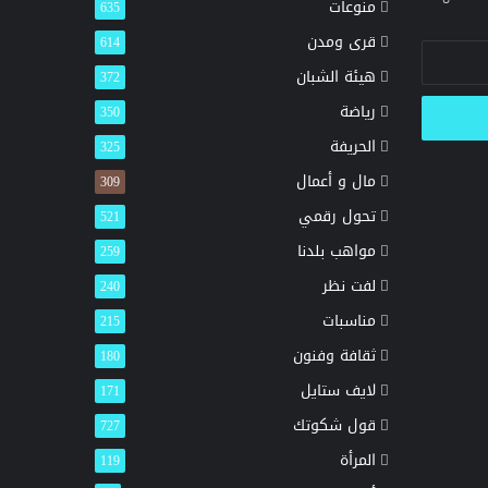
منوعات
635
قرى ومدن
614
هيئة الشبان
372
رياضة
350
الحريفة
325
مال و أعمال
309
تحول رقمي
521
مواهب بلدنا
259
لفت نظر
240
مناسبات
215
ثقافة وفنون
180
لايف ستايل
171
قول شكوتك
727
المرأة
119