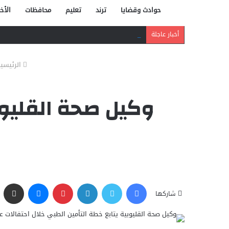
حوادث وقضايا
ترند
تعليم
محافظات
الأخب
دافع عن بائعة فدفع حياته ثمنًا.. مصرع شاب بر
أخبار عاجلة
الرئيسي
وكيل صحة القليوبي
فيسبوك
تويتر
لينكدإن
بينتيريست
ماسنجر
مشاركة عبر البريد
شاركها