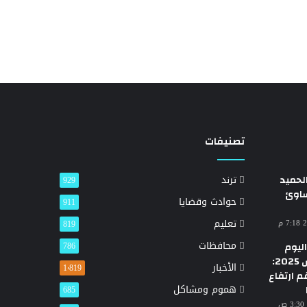
تصنيفات
حميد
ترند
929
ساوئ
حوادث وقضايا
911
تعليم
819
محافظات
ليوم
786
الأحد 23 مارس 2025:
الأخبار
1٬819
م ارتفاع
هموم ومشاكل
685