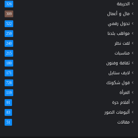
الحريفة
326
مال و أعمال
309
تحول رقمي
522
مواهب بلدنا
259
لفت نظر
240
مناسبات
215
ثقافة وفنون
180
لايف ستايل
171
قول شكوتك
728
المرأة
119
أقلام حرة
91
ألبومات الصور
83
مقالات
51