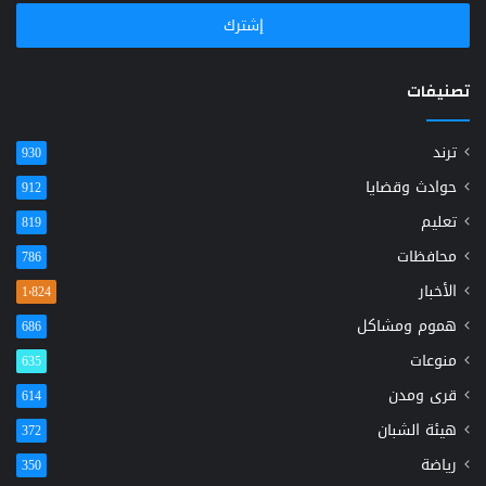
الإلكتروني
تصنيفات
ترند
930
حوادث وقضايا
912
تعليم
819
محافظات
786
الأخبار
1٬824
هموم ومشاكل
686
منوعات
635
قرى ومدن
614
هيئة الشبان
372
رياضة
350