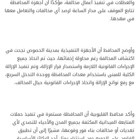
والعطلات في تنفيذ أعمال مخالفة، مؤكدًا أن أجهزة المحافظة
تتابع الموقف على مدار الساعة لرصد أي مخالفات والتعامل معها
في مهدها.
وأوضح المحافظ أن الأجهزة التنفيذية بمدينة الخصوص نجحت في
اكتشاف المخالفة رغم محاولة إخفائها، حيث تم اتخاذ جميع
الإجراءات القانونية اللازمة واستصدار قرار الإزالة، وتم تنفيذ الإزالة
الكلية للمبنى باستخدام معدات المحافظة ووحدة التدخل السريع،
مع رفع نواتج الإزالة واتخاذ الإجراءات القانونية حيال المخالف.
وأكد محافظ القليوبية أن المحافظة مستمرة في تنفيذ حملات
المتابعة الميدانية المكثفة بجميع المدن والأحياء للتصدي لأي
تعديات أو مخالفات بناء فور وقوعها، مشيرًا إلى أن تطبيق
القانون على الجميع دون استثناء يمثل أحد الركائز الأساسية