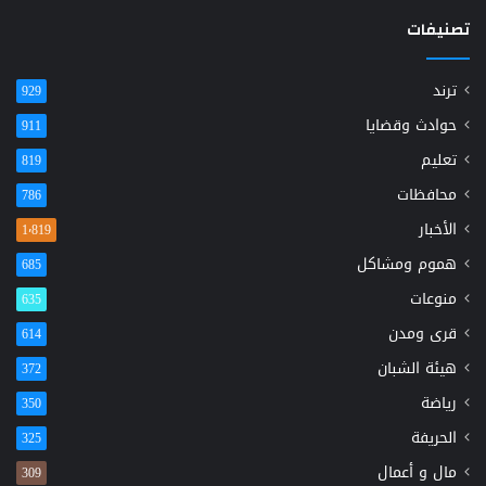
تصنيفات
ترند
929
حوادث وقضايا
911
تعليم
819
محافظات
786
الأخبار
1٬819
هموم ومشاكل
685
منوعات
635
قرى ومدن
614
هيئة الشبان
372
رياضة
350
الحريفة
325
مال و أعمال
309