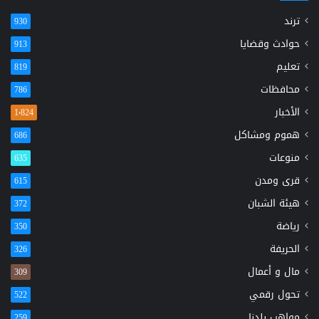
ترند
930
حوادث وقضايا
913
تعليم
819
محافظات
786
الأخبار
1٬824
هموم ومشاكل
686
منوعات
635
قرى ومدن
615
هيئة الشبان
372
رياضة
350
الحريفة
326
مال و أعمال
309
تحول رقمي
522
مواهب بلدنا
259