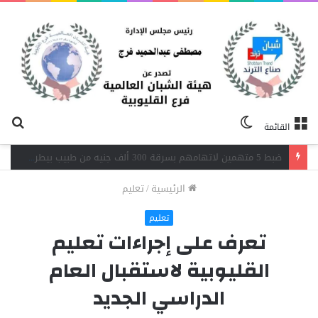
الوضع
بح
القائمة
المظلم
عن
اندلاع حريق داخل مصنع نسيج بشبرا الخيمة.. 3 سيارات إطفاء تحاصر النيران
الرئيسية
/
تعليم
تعليم
تعرف على إجراءات تعليم
القليوبية لاستقبال العام
الدراسي الجديد