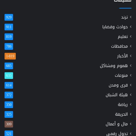
تصنيفات
ترند
929
حوادث وقضايا
911
تعليم
819
محافظات
786
الأخبار
1٬819
هموم ومشاكل
685
منوعات
635
قرى ومدن
614
هيئة الشبان
372
رياضة
350
الحريفة
325
مال و أعمال
309
تحول رقمي
521