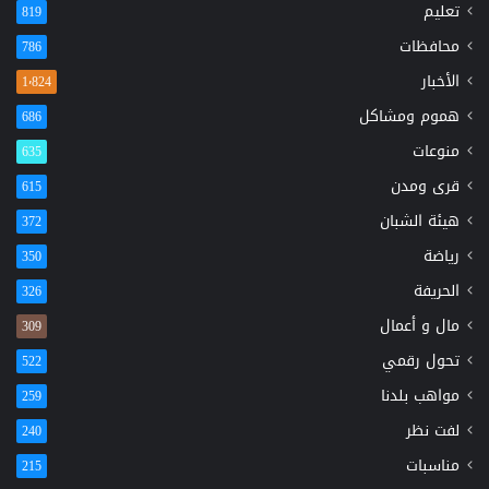
تعليم
819
محافظات
786
الأخبار
1٬824
هموم ومشاكل
686
منوعات
635
قرى ومدن
615
هيئة الشبان
372
رياضة
350
الحريفة
326
مال و أعمال
309
تحول رقمي
522
مواهب بلدنا
259
لفت نظر
240
مناسبات
215