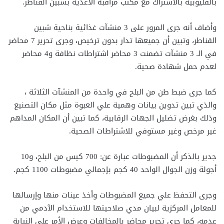
بالقليوبية بالاشتراك مع مكتب مراقبة الأغذية بشبين القناطر.
وأضاف أنه جرى المرور على 3 منشآت غذائية بناحية شبين
القناطر، وتبين أن جميعها تدار بدون ترخيص، وجرى تحرير 7 محاضر
في الـ 3 منشآت تضمنت 3 محاضر اشتراطات نظافة و4 محاضر
لعدم حمل شهادة صحية.
كما جرى ضبط طن من البلح في واحدة من المنشآت الثلاثة ،
والذي تبين تدوين بيانات وهمية علي العبوة مثل مكان التصنيع
وذلك بغرض تضليل الجهات الرقابية، كما تبين أن المكان المداهم
غير مرخص وغير مستوفي للاشتراطات الصحية.
جدير بالذكر أن المضبوطات عبارة عن: 700 كيس من البلح، و10
أجولة وزن الجوال الواحد 40 كجم بإجمالي مضبوطات 1100 كجم.
وجرى التحفظ علي جميع المضبوطات وأخذ عينات منها وإرسالها
للمعامل المركزية لبيان مدي صلاحيتها للاستخدام الآدمي من
عدمه، كما جرى تحرير محاضر بالمخالفات وعرض الأمر علي النيابة