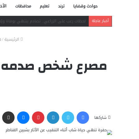
حوادث وقضايا
ترند
تعليم
محافظات
الأخب
دافع عن بائعة فدفع حياته ثمنًا.. مصرع شاب بر
أخبار عاجلة
الرئيسية
/
ه
مصرع شخص صدمه قطار
فيسبوك
تويتر
لينكدإن
بينتيريست
ماسنجر
مشاركة عبر البريد
شاركها