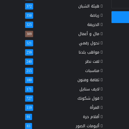
هيئة الشبان
372
رياضة
350
الحريفة
325
مال و أعمال
309
تحول رقمي
521
مواهب بلدنا
259
لفت نظر
240
مناسبات
215
ثقافة وفنون
180
لايف ستايل
171
قول شكوتك
727
المرأة
119
أقلام حرة
91
ألبومات الصور
83