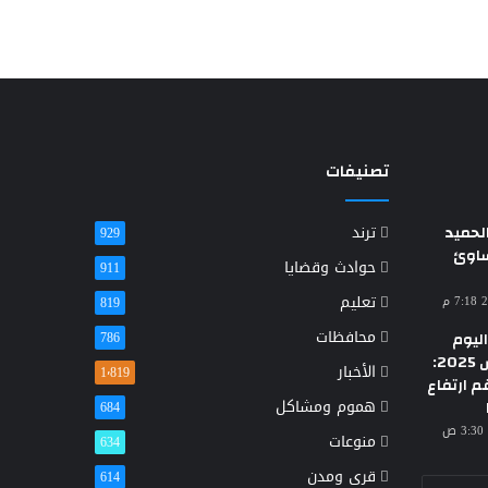
تصنيفات
حميد
ترند
929
ساوئ
حوادث وقضايا
911
تعليم
819
محافظات
ليوم
786
الأحد 23 مارس 2025:
الأخبار
1٬819
م ارتفاع
هموم ومشاكل
684
منوعات
634
قرى ومدن
614