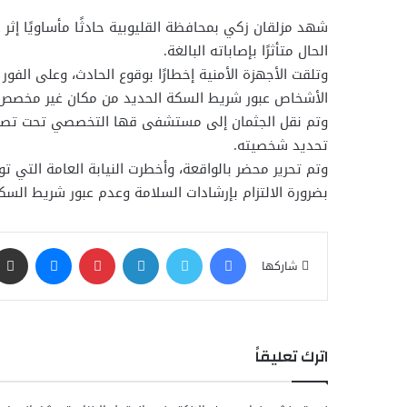
شهد مزلقان زكي بمحافظة القليوبية حادثًا مأساويًا إثر
الحال متأثرًا بإصاباته البالغة.
وتلقت الأجهزة الأمنية إخطارًا بوقوع الحادث، وعلى الفو
الأشخاص عبور شريط السكة الحديد من مكان غير مخصص لعب
وتم نقل الجثمان إلى مستشفى قها التخصصي تحت تصرف ج
تحديد شخصيته.
وتم تحرير محضر بالواقعة، وأخطرت النيابة العامة التي 
بضرورة الالتزام بإرشادات السلامة وعدم عبور شريط السكة
فيسبوك
تويتر
لينكدإن
بينتيريست
ماسنجر
شاركها
اترك تعليقاً