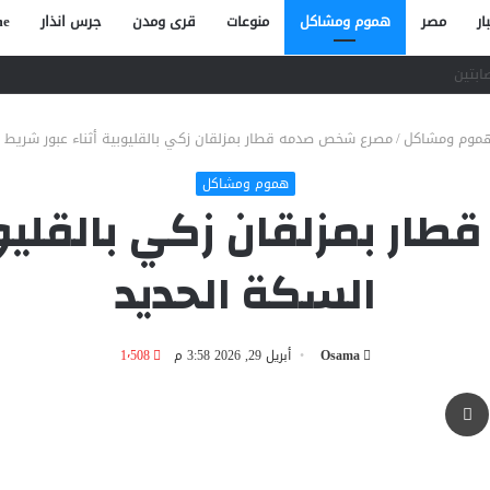
ار
مصر
هموم ومشاكل
منوعات
قرى ومدن
جرس انذار
e
صاص آخر في الخصوص
موم ومشاكل
/
مصرع شخص صدمه قطار بمزلقان زكي بالقليوبية أثناء عبور شريط ا
هموم ومشاكل
 بمزلقان زكي بالقليوبي
السكة الحديد
Osama
أبريل 29, 2026 3:58 م
1٬508
طباعة