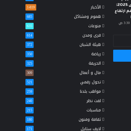
الأحد 23 مارس 2025:
الأخبار
1٬819
م ارتفاع
هموم ومشاكل
685
منوعات
635
قرى ومدن
614
هيئة الشبان
372
رياضة
350
الحريفة
325
مال و أعمال
309
تحول رقمي
521
مواهب بلدنا
259
لفت نظر
240
مناسبات
215
ثقافة وفنون
180
لايف ستايل
171