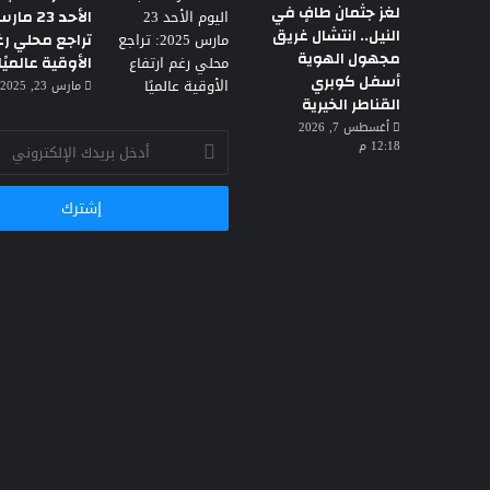
لغز جثمان طافٍ في
النيل.. انتشال غريق
تراجع محلي رغ
مجهول الهوية
الأوقية عالميًا
أسفل كوبري
مارس 23, 2025 3:30 ص
القناطر الخيرية
أغسطس 7, 2026
أدخل
12:18 م
بريدك
الإلكتروني