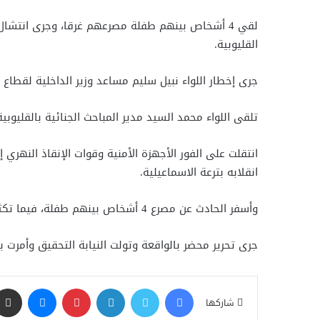
القليوبية.
جرى إخطار اللواء نبيل سليم مساعد وزير الداخلية لقطاع
تلقى اللواء محمد السيد مدير المباحث الجنائية بالقليوبي
انقلابه بترعة الاسماعيلية.
وأسفر الحادث عن مصرع 4 أشخاص بينهم طفلة، فيما تكثف قوات الإنقاذ النهري البحث عن جثة الطفلة لانتشالها من داخل المياه.
جرى تحرير محضر بالواقعة وتولت النيابة التحقيق وأمرت بالتصريح بدفن 3 الجثامين عقب انتهاء اعمال الصفة الت
فيسبوك
تويتر
لينكدإن
بينتيريست
ماسنجر
شاركها