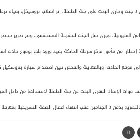
لقي 4 أشخاص بينهم طفلة مصرعهم غرقا، وجرى انتشال 3 جثث وجاري البحث على جثة الطفلة، إثر انقل
 امن القليوبية، وجرى نقل الجثث لمشرحة المستشفي، وتم تحرير محضر با
ة إخطارا من مأمور مركز شرطة الخانكة يفيد ورود بلاغ بوقوع حادث انقل
شريحية بمعرفة الطب الشرعي.
مشاركة عبر البريد
طباعة