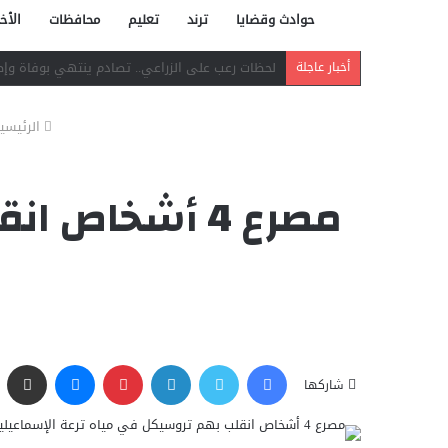
حوادث وقضايا
ترند
تعليم
محافظات
الأخب
دافع عن بائعة فدفع حياته ثمنًا.. مصرع شاب بر
أخبار عاجلة
الرئيسي
مصرع 4 أشخاص
فيسبوك
تويتر
لينكدإن
بينتيريست
ماسنجر
مشاركة عبر البريد
شاركها