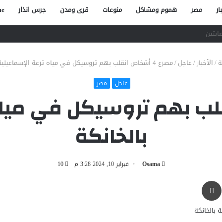
ار
مصر
هموم ومشاكل
منوعات
قرى ومدن
جرس انذار
e
صاص آخر في الخصوص
ة
/
الأخبار
/
عاجل
/
مصرع 4 أشخاص انقلب بهم تروسيكل في مياه ترعة الإسماعيلية بالخانكة
عاجل
مصر
 انقلب بهم تروسيكل في ميا
بالخانكة
Osama
فبراير 10, 2024 3:28 م
10
طباعة