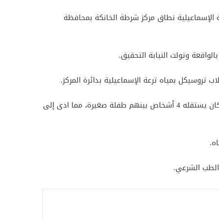
اب تروسيكل، بمياه ترعة الإسماعيلية نطاق مركز شرطة الخانكة بمحافظة
لواقعة وتولت النيابة التحقيق.
اب تروسيكل بمياه ترعة الإسماعيلية بدائرة المركز.
انتقلت على الفور الأجهزة الأمنية وقوات الإنقاذ النهري إلى موقع الحادث، وبالمعاينة والفحص تبين اصطدام سيارة بتروسكيل كان يستقله 4 أشخاص بينهم طفلة صغيرة، مما ادى إلى