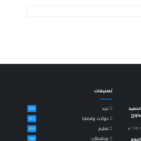
تصنيفات
حميد
ترند
929
ساوئ
حوادث وقضايا
911
تعليم
819
محافظات
ليوم
786