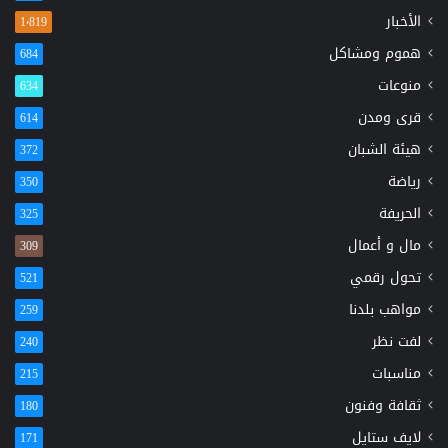
الأخبار
1٬819
هموم ومشاكل
684
منوعات
634
قرى ومدن
614
هيئة الشبان
372
رياضة
350
الحريفة
325
مال و أعمال
309
تحول رقمي
521
مواهب بلدنا
259
لفت نظر
240
مناسبات
215
ثقافة وفنون
180
لايف ستايل
171