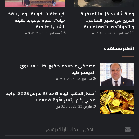
وفاة شاب داخل منزله بقرية
الإسعافات الأولية.. وعي ينقذ
المريج في شبين القناطر..
حياة”.. ندوة توعوية بهيئة
والتحريات: مر بأزمة نفسية
الشبان العالمية
أغسطس 6, 2026 11:03 م
أغسطس 6, 2026 9:45 م
الأكثر مشاهدة
مصطفى عبدالحميد فرج يكتب: مساوئ
الديمقراطية
سبتمبر 23, 2023 7:18 م
أسعار الذهب اليوم الأحد 23 مارس 2025: تراجع
محلي رغم ارتفاع الأوقية عالميًا
مارس 23, 2025 3:30 ص
أدخل
بريدك