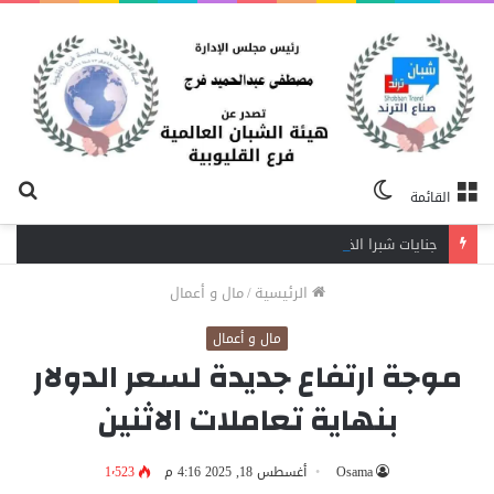
الوضع
بح
القائمة
المظلم
عن
جنايات شبرا الخيمة تقضي بالمؤبد لشقيقين في قضية اتجار بالمخدرات وحيازة سلاح
الرئيسية
/
مال و أعمال
مال و أعمال
موجة ارتفاع جديدة لسعر الدولار
بنهاية تعاملات الاثنين
Osama
أغسطس 18, 2025 4:16 م
1٬523