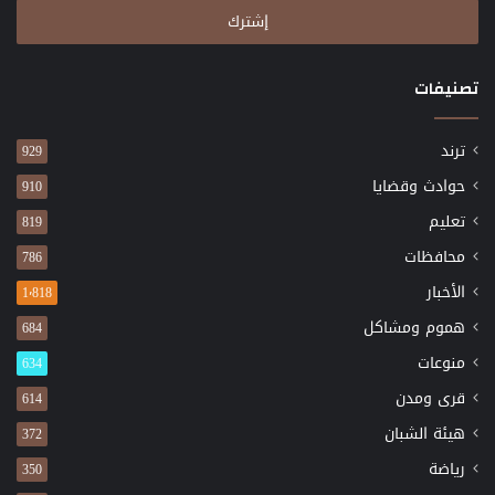
الإلكتروني
تصنيفات
ترند
929
حوادث وقضايا
910
تعليم
819
محافظات
786
الأخبار
1٬818
هموم ومشاكل
684
منوعات
634
قرى ومدن
614
هيئة الشبان
372
رياضة
350