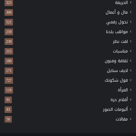
الحريفة
325
مال و أعمال
309
تحول رقمي
521
مواهب بلدنا
259
لفت نظر
239
مناسبات
215
ثقافة وفنون
180
لايف ستايل
171
قول شكوتك
727
المرأة
119
أقلام حرة
91
ألبومات الصور
83
مقالات
50