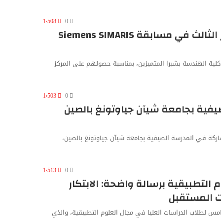
1٬508
0
هندسة شبرا ترفع اسم مصر عالميًا: المركز الثالث في مسابقة Siemens SIMARIS
كلية الهندسة بشبرا المتميزين، بمناسبة حصولهم على المركز
1٬503
0
صيفية بجامعة شيآن جياوتونغ بالصين
شاركة في المدرسة الصيفية بجامعة شيآن جياوتونغ بالصين،
1٬513
0
التطبيقية برسالة واضحة: الابتكار
ت المستقبل
خامس لطلاب الدراسات العليا في مجال العلوم التطبيقية، والذي