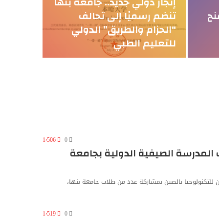
إنجاز دولي جديد.. جامعة بنها
%
نح
تنضم رسميًا إلى تحالف
“الحزام والطريق” الدولي
المجل
للتعليم الطبي
1٬506
0
 المدرسة الصيفية الدولية بجامعة
 للتكنولوجيا بالصين بمشاركة عدد من طلاب جامعة بنها،
1٬519
0