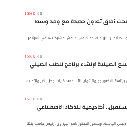
1٬503
0
يبحث آفاق تعاون جديدة مع وفد وسط
عة وسط الصين الزراعية، وذلك على هامش مشاركتهم في المؤتمر
1٬503
0
نغ الصينية لإنشاء برنامج للطب الصيني
برئاسة الدكتور وويونتشوان نائب عميد كلية الوخز بالإبر والتدليك
1٬523
0
مستقبل.. أكاديمية للذكاء الاصطناعي
رئيس الجامعة، وبحضور الدكتور ناصر الجيزاوي، رئيس جامعة بنها،