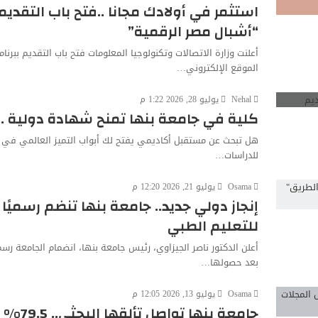
استثمر في أولادك مجانا ..فتح باب التقديم 
“أشبال مصر الرقمية”
أعلنت وزارة الاتصالات وتكنولوجيا المعلومات فتح باب التقديم ببرنا
الموقع الإلكتروني…
Nehal
يوليو 28, 2026 1:22 م
كلية في جامعة بنها تمنح شهادة دولية ..
هل تبحث عن مستقبل أكاديمي يفتح لك أبواب التميز العالمي في مجا
للدراسات…
Osama
يوليو 21, 2026 12:20 م
إنجاز دولي جديد.. جامعة بنها تنضم رسميًا 
للتعليم الطبي
بعد حصولها…
Osama
يوليو 13, 2026 12:05 م
جامعة بنها تواصل تألقها البحثي.. 79.5% من أبحاثها في أفضل المجلات العالمية