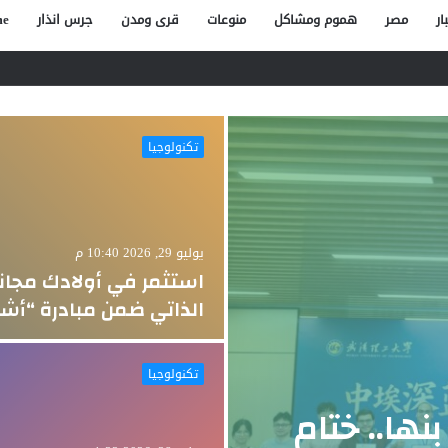
ار
مصر
هموم ومشاكل
منوعات
قرى ومدن
جرس انذار
e
صاص آخر في الخصوص
تكنولوجيا
يوليو 29, 2026 10:40 م
استثمر في أولادك مجانا 
الذاتي ضمن مبادرة “أشب
تكنولوجيا
ها.. ختام