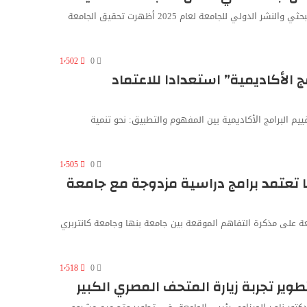
أعلن الدكتور ناصر الجيزاوي، رئيس جامعة بنها، أن مؤشرات الأداء البحثي والنشر الدولي للجامعة لعام 2025 أظهرت تحقيق الجامعة
1٬502
0
ج الأكاديمية” استعدادا للاعتماد
قييم البرامج الأكاديمية بين المفهوم والتطبيق: نحو تنمية
1٬505
0
ا تعتمد برامج دراسية مزدوجة مع جامعة
عة على مذكرة التفاهم الموقعة بين جامعة بنها وجامعة كانتربري
1٬518
0
طوير تجربة زيارة المتحف المصري الكبير