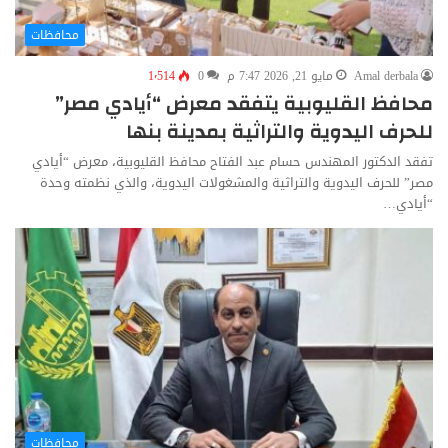
محافظات
Amal derbala
مايو 21, 2026 7:47 م
0
1٬514
محافظ القليوبية يتفقد معرض “أيادي مصر”
للحرف اليدوية والتراثية بمدينة بنها
تفقد الدكتور المهندس حسام عبد الفتاح محافظ القليوبية، معرض “أيادي
مصر” للحرف اليدوية والتراثية والمشغولات اليدوية، والذي نظمته وحدة
“أيادي…
محافظات