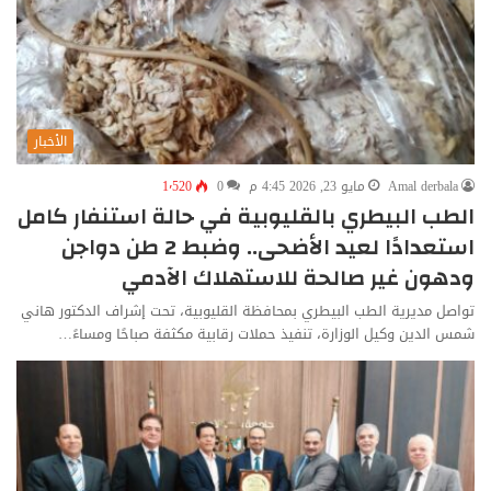
الأخبار
Amal derbala
مايو 23, 2026 4:45 م
0
1٬520
الطب البيطري بالقليوبية في حالة استنفار كامل
استعدادًا لعيد الأضحى.. وضبط 2 طن دواجن
ودهون غير صالحة للاستهلاك الآدمي
تواصل مديرية الطب البيطري بمحافظة القليوبية، تحت إشراف الدكتور هاني
شمس الدين وكيل الوزارة، تنفيذ حملات رقابية مكثفة صباحًا ومساءً…