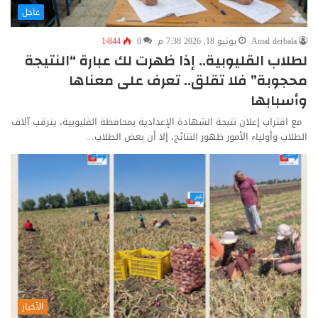
عاجل
Amal derbala
يونيو 18, 2026 7:38 م
0
1٬844
لطلاب القليوبية.. إذا ظهرت لك عبارة “النتيجة
محجوبة” فلا تقلق.. تعرف على معناها
وأسبابها
مع اقتراب إعلان نتيجة الشهادة الإعدادية بمحافظة القليوبية، يترقب آلاف
الطلاب وأولياء الأمور ظهور النتائج، إلا أن بعض الطلاب…
الأخبار