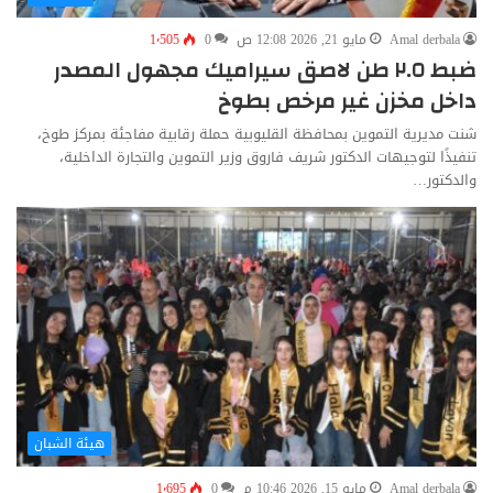
Amal derbala
مايو 21, 2026 12:08 ص
0
1٬505
ضبط ٢.٥ طن لاصق سيراميك مجهول المصدر
داخل مخزن غير مرخص بطوخ
شنت مديرية التموين بمحافظة القليوبية حملة رقابية مفاجئة بمركز طوخ،
تنفيذًا لتوجيهات الدكتور شريف فاروق وزير التموين والتجارة الداخلية،
والدكتور…
هيئة الشبان
Amal derbala
مايو 15, 2026 10:46 م
0
1٬695