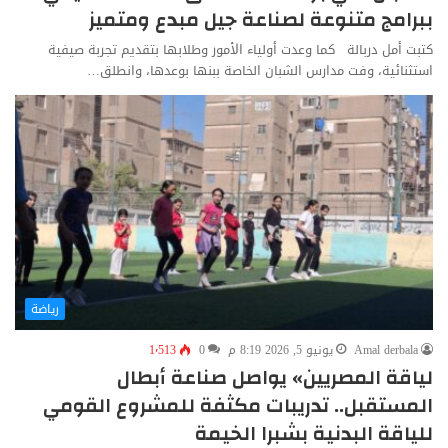
ببرامج متنوعة لصناعة جيل مبدع ومتميز
كتبت أمل دربالة كما وعدت أولياء الأمور وطلابها بتقديم تجربة صيفية
استثنائية، وفت مدارس الشبان الخاصة ببنها بوعدها، وانطلق…
رياضة
Amal derbala
يونيو 5, 2026 8:19 م
0
1٬513
لياقة المصريين» يواصل صناعة أبطال
المستقبل.. تدريبات مكثفة للمشروع القومي
للياقة البدنية بشبرا الخيمة