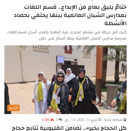
ختامٌ يليق بعامٍ من الإبداع.. قسم اللغات
بمدارس الشبان العالمية ببنها يحتفي بحصاد
الأنشطة
كتبت أمل دربالة في مشهدٍ امتزجت فيه البهجة بالفخر، أسدل قسم اللغات
بمدرسة مدارس الشبان العالمية ببنها الستار على حفل…
الأخبار
Amal derbala
مايو 13, 2026 7:51 ص
0
1٬509
كل الحجاج بخير».. تضامن القليوبية تتابع حجاج