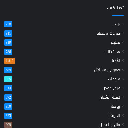
تصنيفات
ترند
930
حوادث وقضايا
911
تعليم
819
محافظات
786
الأخبار
1٬819
هموم ومشاكل
685
منوعات
635
قرى ومدن
614
هيئة الشبان
372
رياضة
350
الحريفة
325
مال و أعمال
309