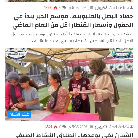
Amal derbala
يونيو 18, 2026 6:53 م
0
1٬509
حصاد البصل بالقليوبية.. موسم الخير يبدأ في
الحقول وأسعار القنطار اقل من العام الماضي
تشهد قرى محافظة القليوبية هذه الأيام انطلاق موسم حصاد محصول
البصل، أحد أهم المحاصيل الاقتصادية التي يعتمد عليها عدد…
هيئة الشبان
Amal derbala
يونيو 18, 2026 5:36 م
0
1٬521
الشبان تفي بوعدها.. انطلاق النشاط الصيفي