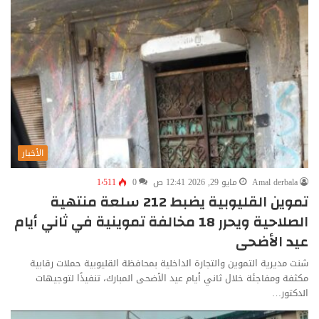
الأخبار
Amal derbala
مايو 29, 2026 12:41 ص
0
1٬511
تموين القليوبية يضبط 212 سلعة منتهية
الصلاحية ويحرر 18 مخالفة تموينية في ثاني أيام
عيد الأضحى
شنت مديرية التموين والتجارة الداخلية بمحافظة القليوبية حملات رقابية
مكثفة ومفاجئة خلال ثاني أيام عيد الأضحى المبارك، تنفيذًا لتوجيهات
الدكتور…