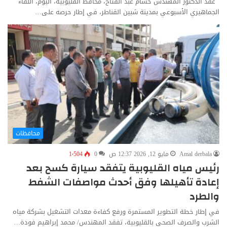
عقد الدكتور المهندس حسام عبد الفتاح، محافظ القليوبية، اليوم، اللقاء
الجماهيري الأسبوعي بمدينة شبين القناطر، في إطار حرصه على…
محافظات
Amal derbala
مايو 12, 2026 12:37 ص
0
1٬504
رئيس مياه القليوبية يتفقد سيارة كسح بعد
إعادة تأهيلها وفق أحدث مواصفات الشفط
والطرد
في إطار خطة التطوير المستمرة ورفع كفاءة معدات التشغيل بشركة مياه
الشرب والصرف الصحي بالقليوبية، تفقد المهندس/ محمد إبراهيم فودة…