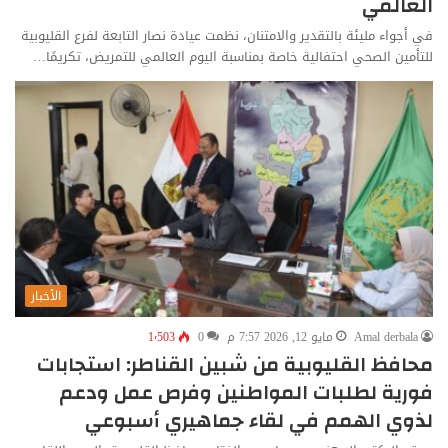
العالمي
في أجواء مليئة بالتقدير والامتنان، نظمت عيادة نصار التابعة لفرع القليوبية
للتأمين الصحي احتفالية خاصة بمناسبة اليوم العالمي للتمريض، تكريمًا…
الأخبار
Amal derbala
مايو 12, 2026 7:57 م
0
1٬503
محافظ القليوبية من شبين القناطر: استجابات
فورية لطلبات المواطنين وفرص عمل ودعم
لذوي الهمم في لقاء جماهيري أسبوعي