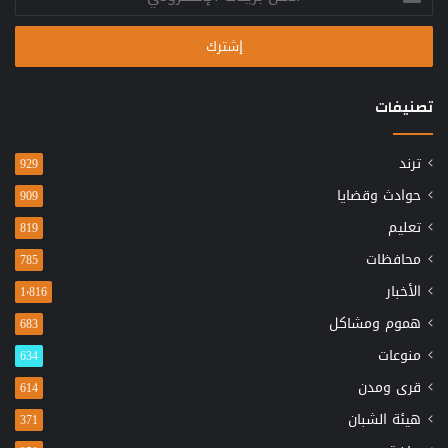
بريدك
الإلكتروني
تصنيفات
ترند
929
حوادث وقضايا
909
تعليم
819
محافظات
785
الأخبار
1٬816
هموم ومشاكل
683
منوعات
634
قرى ومدن
614
هيئة الشبان
371