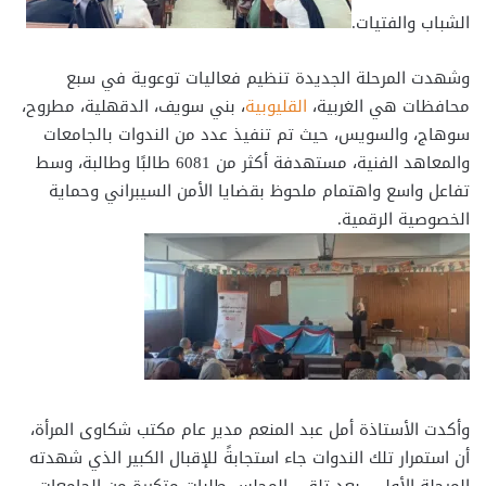
الشباب والفتيات.
وشهدت المرحلة الجديدة تنظيم فعاليات توعوية في سبع
محافظات هي الغربية،
القليوبية
، بني سويف، الدقهلية، مطروح،
سوهاج، والسويس، حيث تم تنفيذ عدد من الندوات بالجامعات
والمعاهد الفنية، مستهدفة أكثر من 6081 طالبًا وطالبة، وسط
تفاعل واسع واهتمام ملحوظ بقضايا الأمن السيبراني وحماية
الخصوصية الرقمية.
وأكدت الأستاذة أمل عبد المنعم مدير عام مكتب شكاوى المرأة،
أن استمرار تلك الندوات جاء استجابةً للإقبال الكبير الذي شهدته
المرحلة الأولى، بعد تلقي المجلس طلبات متكررة من الجامعات