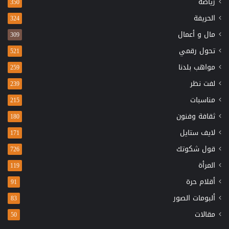
رياضة
350
الحريفة
324
مال و أعمال
309
تحول رقمي
521
مواهب بلدنا
259
لفت نظر
239
مناسبات
215
ثقافة وفنون
180
لايف ستايل
171
قول شكوتك
726
المرأة
119
أقلام حرة
91
ألبومات الصور
83
مقالات
50