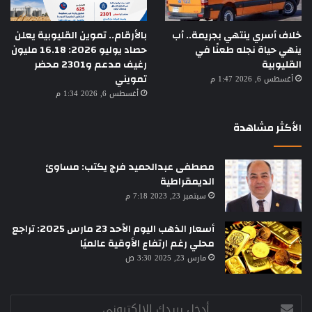
خلاف أسري ينتهي بجريمة.. أب
بالأرقام.. تموين القليوبية يعلن
ينهي حياة نجله طعنًا في
حصاد يوليو 2026: 16.18 مليون
القليوبية
رغيف مدعم و2301 محضر
تمويني
أغسطس 6, 2026 1:47 م
أغسطس 6, 2026 1:34 م
الأكثر مشاهدة
مصطفى عبدالحميد فرج يكتب: مساوئ
الديمقراطية
سبتمبر 23, 2023 7:18 م
أسعار الذهب اليوم الأحد 23 مارس 2025: تراجع
محلي رغم ارتفاع الأوقية عالميًا
مارس 23, 2025 3:30 ص
أدخل