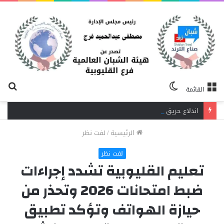
الوضع
بح
القائمة
المظلم
عن
اندلاع حريق داخل مصنع نسيج بشبرا الخيمة.. 3 سيارات إطفاء تحاصر النيران
الرئيسية
/
لفت نظر
لفت نظر
تعليم القليوبية تشدد إجراءات
ضبط امتحانات 2026 وتحذر من
حيازة الهواتف وتؤكد تطبيق