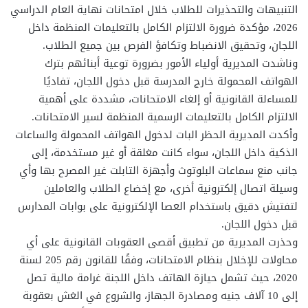
التنبيهات والتحذيرات للطلاب خلال امتحانات نهاية العام الدراسي
2026، مؤكدة ضرورة الالتزام الكامل بالتعليمات المنظمة داخل
اللجان، وتحقيق الانضباط وتكافؤ الفرص بين جميع الطلاب.
وناشدت المديرية أولياء الأمور بضرورة توعية أبنائهم بترك
الهواتف المحمولة خارج المدرسة قبل دخول اللجان، تفاديًا
للمساءلة القانونية أو إلغاء الامتحانات، مشددة على أهمية
الالتزام الكامل بالتعليمات الرسمية المنظمة لسير الامتحانات.
وأكدت المديرية الحظر البات لدخول الهواتف المحمولة والساعات
الذكية داخل اللجان، سواء كانت مغلقة أو غير مستخدمة، إلى
جانب منع سماعات البلوتوث وأجهزة التابلت غير المصرح بها وأي
وسيلة اتصال إلكترونية أخرى، مع إخضاع الطلاب والعاملين
لتفتيش دقيق باستخدام العصا الإلكترونية على بوابات المدارس
قبل دخول اللجان.
وحذرت المديرية من تطبيق أقصى العقوبات القانونية على أي
محاولات للإخلال بنظام الامتحانات، وفقًا للقانون رقم 205 لسنة
2020، حيث تشمل حيازة الهاتف داخل اللجنة غرامة مالية تصل
إلى 10 آلاف جنيه ومصادرة الجهاز، والشروع في الغش بعقوبة