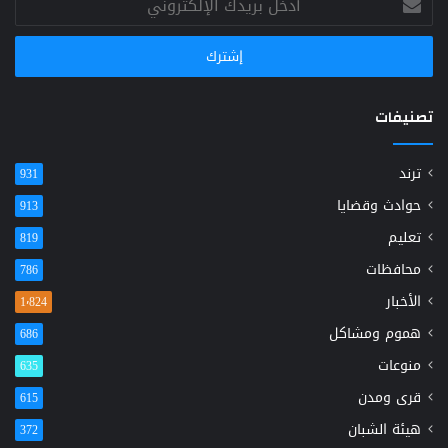
بريدك
الإلكتروني
تصنيفات
ترند
931
حوادث وقضايا
913
تعليم
819
محافظات
786
الأخبار
1٬824
هموم ومشاكل
686
منوعات
635
قرى ومدن
615
هيئة الشبان
372