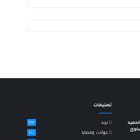
تصنيفات
حميد
ترند
930
ساوئ
حوادث وقضايا
912