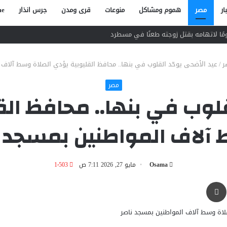
ار
مصر
هموم ومشاكل
منوعات
قرى ومدن
جرس انذار
e
ر
/
عيد الأضحى يوحّد القلوب في بنها.. محافظ القليوبية يؤدي الصلاة وسط آلاف 
مصر
قلوب في بنها.. محافظ الق
آلاف المواطنين بمسجد ن
Osama
مايو 27, 2026 7:11 ص
1٬503
طباعة