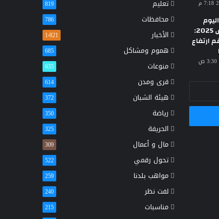
تعليم
819
محافظات
ليوم
786
الأحد 23 مارس 2025:
الأخبار
1٬821
م ارتفاع
هموم ومشاكل
685
منوعات
635
قرى ومدن
614
هيئة الشبان
372
رياضة
350
الحريفة
325
مال و أعمال
309
تحول رقمي
522
مواهب بلدنا
259
لفت نظر
240
مناسبات
215