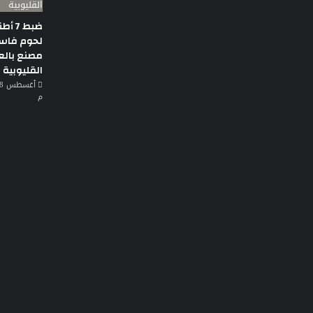
ضبط 7
لحوم فاس
مصنع بالع
القليوبية
م