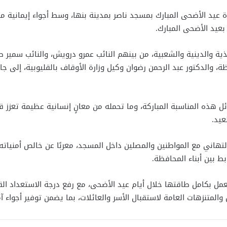
 عيد الأضحى المبارك بمسجد ناصر بمدينة بنها، وسط أجواء إيمانية م
بعيد الأضحى المبارك.
ذية والدينية والشعبية، من بينهم النائب عمرو درويش، والنائب سمير ص
، والدكتور عبد الرحمن رضوان وكيل وزارة الأوقاف بالقليوبية، إلى
هذه المناسبة المباركة، وما تحمله من معانٍ إنسانية عظيمة تعزز قيم 
عيد.
تهاني مع المواطنين والمصلين داخل المسجد، معربًا عن خالص أمنياته
ط بين أبناء المحافظة.
لعمل بكامل طاقتها خلال أيام عيد الأضحى، مع رفع درجة الاستعداد 
المتنزهات العامة لاستقبال الأسر والعائلات، بما يضمن توفير أجواء آم