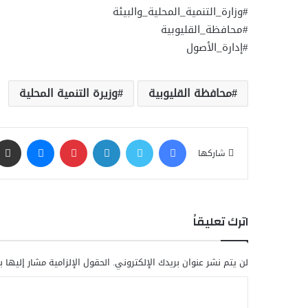
#وزارة_التنمية_المحلية_والبيئة
#محافظة_القليوبية
#إدارة_الأصول
محافظة القليوبية
وزيرة التنمية المحلية
فيسبوك
تويتر
لينكدإن
بينتيريست
ماسنجر
شاركها
اترك تعليقاً
لن يتم نشر عنوان بريدك الإلكتروني.
الحقول الإلزامية مشار إليها ب
ا
ل