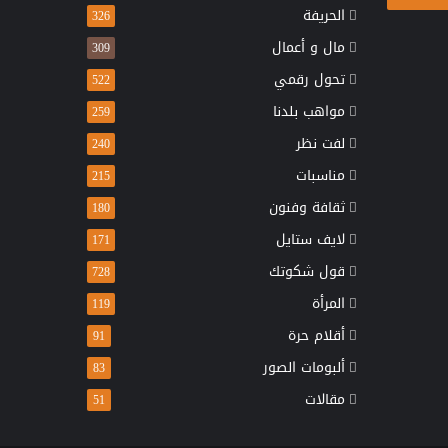
الحريفة
326
مال و أعمال
309
تحول رقمي
522
مواهب بلدنا
259
لفت نظر
240
مناسبات
215
ثقافة وفنون
180
لايف ستايل
171
قول شكوتك
728
المرأة
119
أقلام حرة
91
ألبومات الصور
83
مقالات
51