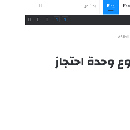
بحث
Blog
Hom
فيسبوك
تويتر
يوتيوب
عن
الخانكة
وع وحدة احتجاز