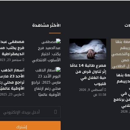
ات
الأكثر مشاهدة
مصطفى عبدال
فرج يكتب: م
الديمقراطية
سبتمبر 23, 2023 7:18 م
مصرع طالبة 14 عامًا
أسعار الذهب ا
إثر تناول قرص من
ة بنها
حبة الغلال في
دريبهم
تراجع محلي رغ
قليوب
الأوقية عالميًا
أغسطس 9, 2026
 في
مارس 23, 2025 3:30 ص
11:58 ص
ن برنامج
لابي
أدخل
أغسطس 9, 2026
بريدك
الإلكتروني