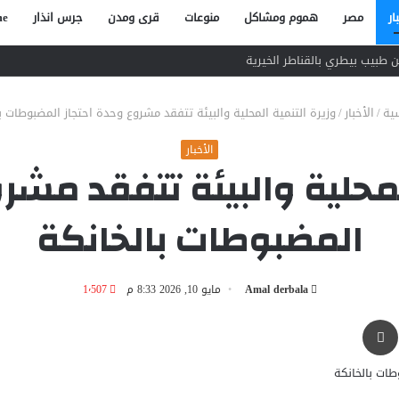
ار
مصر
هموم ومشاكل
منوعات
قرى ومدن
جرس انذار
e
ية
/
الأخبار
/
وزيرة التنمية المحلية والبيئة تتفقد مشروع وحدة احتجاز المضبوطات ب
الأخبار
لمحلية والبيئة تتفقد مشر
المضبوطات بالخانكة
Amal derbala
مايو 10, 2026 8:33 م
1٬507
طباعة