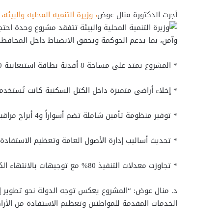
أجرت الدكتورة منال عوض
، وزيرة التنمية المحلية والبيئة،
ج
وآمن، بما يدعم الحوكمة ويحقق الانضباط داخل المحافظا
* المشروع يمتد على مساحة 8 أفدنة بطاقة استيعابية 1200 مركبة، بتمويل كامل من وزارة التنمية المحلية والبيئة.
* إخلاء أراضي متميزة داخل الكتل السكنية كانت تُستخد
* توفير منظومة تأمين شاملة تضم أسواراً و4 أبراج مراقبة، إلى جانب مبانٍ إدارية وورش فحص وساحة مخصصة للمزادات.
* تحديث أساليب إدارة الأصول العامة وتعظيم الاستفادة 
* تجاوزت معدلات التنفيذ 80% مع توجيهات بالانتهاء الكامل من كافة الأعمال بنهاية شهر يونيو القادم.
د. منال عوض: “المشروع يعكس توجه الدولة نحو تطوير 
الخدمات المقدمة للمواطنين وتعظيم الاستفادة من الأرا