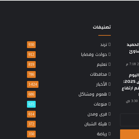
تصنيفات
حميد
ترند
930
ساوئ
حوادث وقضايا
912
تعليم
819
محافظات
ليوم
786
الأحد 23 مارس 2025:
الأخبار
1٬824
م ارتفاع
هموم ومشاكل
686
منوعات
635
قرى ومدن
614
هيئة الشبان
372
رياضة
350