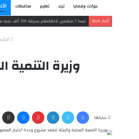
حوادث وقضايا
ترند
تعليم
محافظات
الأخب
اندلاع حريق داخل مصنع نسيج بشبرا الخيمة.. 3 سيارات إطفاء تحاصر النيران
أخبار عاجلة
الرئيس
وزيرة التنمية ا
فيسبوك
تويتر
لينكدإن
بينتيريست
ماسنجر
مشاركة عبر البريد
شاركها