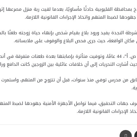
 بمحافظة القليوبية حادثًا مأساويًا، بعدما لقيت ربة منزل مصرعها 
هودها لضبط المتهم واتخاذ الإجراءات القانونية اللازمة.
ن شرطة النجدة يفيد ورود بلاغ بقيام شخص بإنهاء حياة زوجته طعنًا بال
ى مكان الواقعة، حيث جرى فحص البلاغ والوقوف على ملابساته.
وبالمعاينة والفحص، تبين أن المجني عليها تُدعى “إيمان ص. أ”، 44 عامًا، وتوفيت متأثرة بإصابت
ة.
هات التحقيق، فيما تواصل الأجهزة الأمنية جهودها لضبط المتهم، وت
الإجراءات القانونية اللازمة.
مشاركة عبر البريد
طباعة