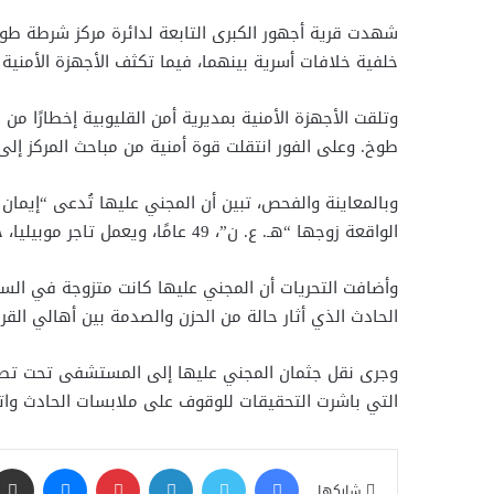
شهدت قرية أجهور الكبرى التابعة لدائرة مركز شرطة طوخ
خلفية خلافات أسرية بينهما، فيما تكثف الأجهزة الأمنية ج
وتلقت الأجهزة الأمنية بمديرية أمن القليوبية إخطارًا م
طوخ. وعلى الفور انتقلت قوة أمنية من مباحث المركز إل
الواقعة زوجها “هـ. ع. ن”، 49 عامًا، ويعمل تاجر موبيليا، حيث أشارت التحريات إلى أن خلافات عائلية بين الزوجين كانت الدافع وراء ارتكاب الجريمة.
الحادث الذي أثار حالة من الحزن والصدمة بين أهالي القري
وجرى نقل جثمان المجني عليها إلى المستشفى تحت تصرف ج
التي باشرت التحقيقات للوقوف على ملابسات الحادث واتخاذ 
فيسبوك
تويتر
لينكدإن
بينتيريست
ماسنجر
شاركها