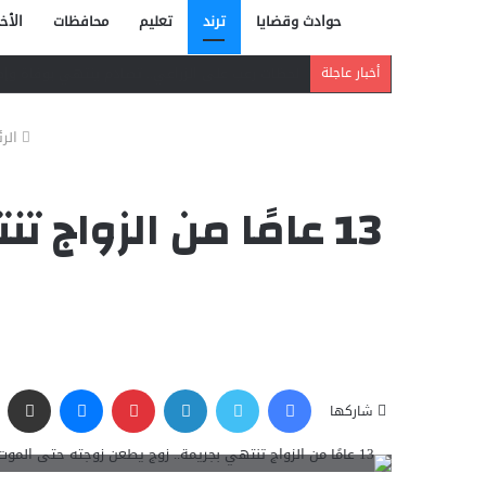
حوادث وقضايا
ترند
تعليم
محافظات
الأخب
دافع عن بائعة فدفع حياته ثمنًا.. مصرع شاب بر
أخبار عاجلة
الر
13 عامًا من الزوا
فيسبوك
تويتر
لينكدإن
بينتيريست
ماسنجر
مشاركة عبر البريد
شاركها