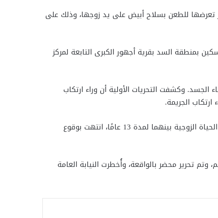
إثر تعرضها للطعن بسلاح أبيض على يد زوجها، وذلك على
سكين بمنطقة السد بقرية أجهور الكبرى التابعة لمركز
ها بعدة طعنات متفرقة في أنحاء الجسد. وكشفت التحريات الأولية أن وراء ارتكاب
وأضافت التحريات أن المجني عليها كانت متزوجة في السابق من مدرس توفي منذ سنوات، قبل أن تتزوج من المتهم، واستمرت الحياة الزوجية بينهما لمدة 13 عامًا، انتهت بوقوع
م تحرير محضر بالواقعة، وأُخطرت النيابة العامة