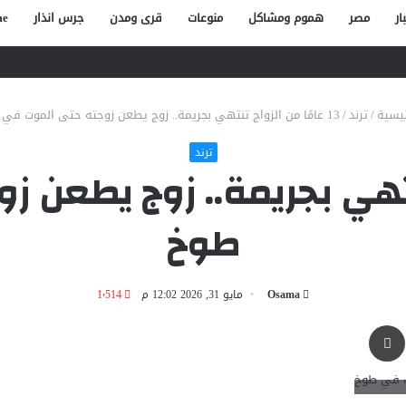
ار
مصر
هموم ومشاكل
منوعات
قرى ومدن
جرس انذار
e
صاص آخر في الخصوص
ئيسية
/
ترند
/
13 عامًا من الزواج تنتهي بجريمة.. زوج يطعن زوجته حتى الموت في طوخ
ترند
ج تنتهي بجريمة.. زوج يطعن
طوخ
Osama
مايو 31, 2026 12:02 م
1٬514
طباعة