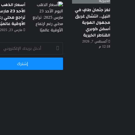
أسعار الذهب ا
لغز جثمان طافٍ في
النيل.. انتشال غريق
تراجع محلي رغ
مجهول الهوية
الأوقية عالميًا
أسفل كوبري
مارس 23, 2025 3:30 ص
القناطر الخيرية
أغسطس 7, 2026
أدخل
12:18 م
بريدك
الإلكتروني