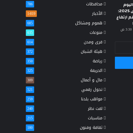
محافظات
ليوم
786
الأحد 23 مارس 2025:
الأخبار
1٬819
م ارتفاع
هموم ومشاكل
685
منوعات
635
قرى ومدن
614
هيئة الشبان
372
رياضة
350
الحريفة
325
مال و أعمال
309
تحول رقمي
521
مواهب بلدنا
259
لفت نظر
240
مناسبات
215
ثقافة وفنون
180