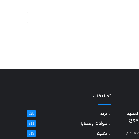
تصنيفات
حميد
ترند
929
ساوئ
حوادث وقضايا
911
تعليم
819