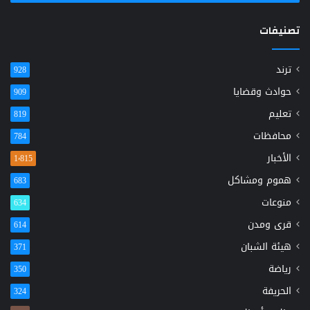
تصنيفات
ترند
928
حوادث وقضايا
909
تعليم
819
محافظات
784
الأخبار
1٬815
هموم ومشاكل
683
منوعات
634
قرى ومدن
614
هيئة الشبان
371
رياضة
350
الحريفة
324