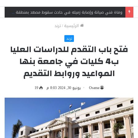
وفاة فني صيانة وإصابة زميله في حادث سقوط مصعد بمنطقة الفلل ببنها
الرئيسية
/
ترند
ترند
فتح باب التقدم للدراسات العليا
ب4 كليات في جامعة بنها
المواعيد وروابط التقديم
Osama
يونيو 30, 2024 8:03 م
19