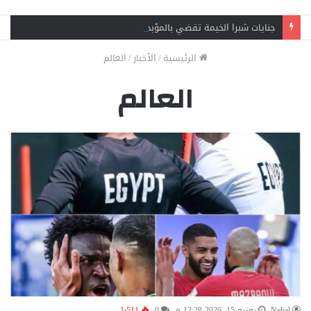
جنايات شبرا الخيمة تقضي بالمؤبد لشقيقين في قضية اتجار بالمخدرات وحيازة سلاح
الرئيسية
/
الأخبار
/
العالم
العالم
Nehal
يونيو 15, 2026 12:28 م
0
1٬511