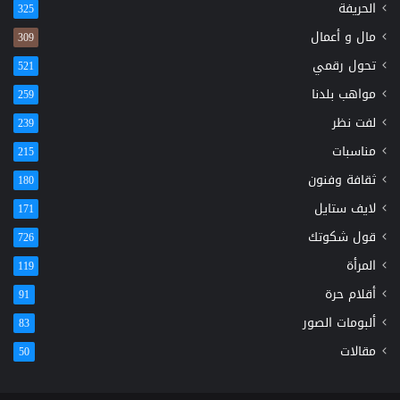
الحريفة
325
مال و أعمال
309
تحول رقمي
521
مواهب بلدنا
259
لفت نظر
239
مناسبات
215
ثقافة وفنون
180
لايف ستايل
171
قول شكوتك
726
المرأة
119
أقلام حرة
91
ألبومات الصور
83
مقالات
50