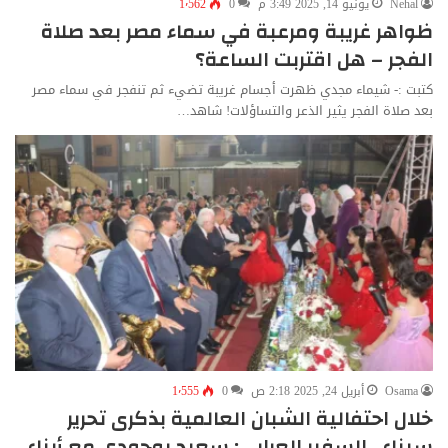
Nehal
يونيو 14, 2025 3:49 م
0
1٬562
ظواهر غريبة ومرعبة في سماء مصر بعد صلاة
الفجر – هل اقتربت الساعة؟
كتبت :- شيماء مجدي ظهرت أجسام غريبة تضيء ثم تنفجر في سماء مصر
بعد صلاة الفجر يثير الذعر والتساؤلات! شاهد…
Osama
أبريل 24, 2025 2:18 ص
0
1٬555
خلال احتفالية الشبان العالمية بذكرى تحرير
سيناء.. السفير العرابي: سعيد بوجودي مع أبناء