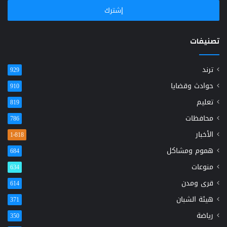
الإلكتروني
تصنيفات
ترند
929
حوادث وقضايا
910
تعليم
819
محافظات
786
الأخبار
1٬818
هموم ومشاكل
684
منوعات
634
قرى ومدن
614
هيئة الشبان
371
رياضة
350