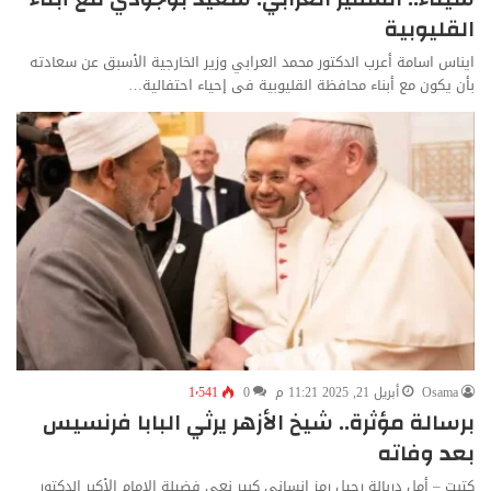
القليوبية
ايناس اسامة أعرب الدكتور محمد العرابي وزير الخارجية الأسبق عن سعادته
بأن يكون مع أبناء محافظة القليوبية فى إحياء احتفالية…
Osama
أبريل 21, 2025 11:21 م
0
1٬541
برسالة مؤثرة.. شيخ الأزهر يرثي البابا فرنسيس
بعد وفاته
كتبت – أمل دربالة رحيل رمز إنساني كبير نعى فضيلة الإمام الأكبر الدكتور