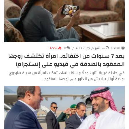
Osama
سبتمبر 6, 2025 4:13 م
0
1٬552
بعد 7 سنوات من اختفائه.. امرأة تكتشف زوجها
المفقود بالصدفة في فيديو على إنستجرام!
في حادثة غريبة أثارت جدلًا واسعًا بالهند، تمكنت امرأة من مدينة هاردوي
بولاية أوتار براديش من العثور على زوجها المفقود…