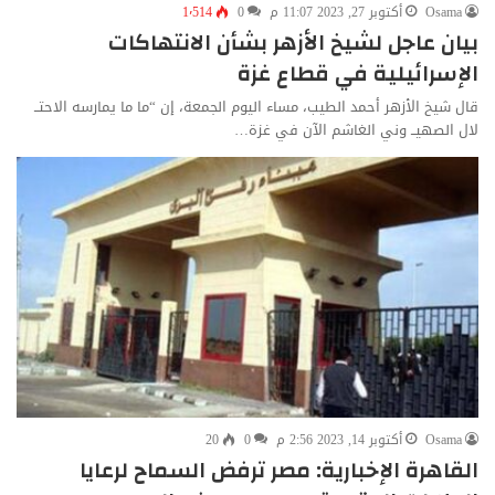
Osama
أكتوبر 27, 2023 11:07 م
0
1٬514
بيان عاجل لشيخ الأزهر بشأن الانتهاكات
الإسرائيلية في قطاع غزة
قال شيخ الأزهر أحمد الطيب، مساء اليوم الجمعة، إن “ما ما يمارسه الاحتــ
لال الصهيــ وني الغاشم الآن في غزة…
Osama
أكتوبر 14, 2023 2:56 م
0
20
القاهرة الإخبارية: مصر ترفض السماح لرعايا