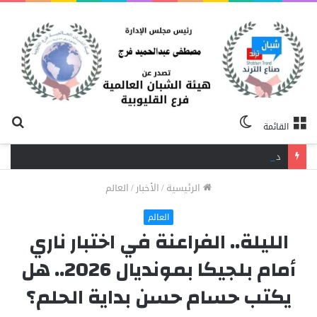
الوضع
بح
القائمة
المظلم
عن
دافع عن بائعة فدفع حياته ثمنًا.. مصرع شاب برصاص آخر في الخصوص
الرئيسية
/
الأخبار
/
العالم
العالم
الليلة.. الفراعنة في اختبار ناري
أمام بلجيكا بمونديال 2026.. هل
يكتب حسام حسن بداية الحلم؟