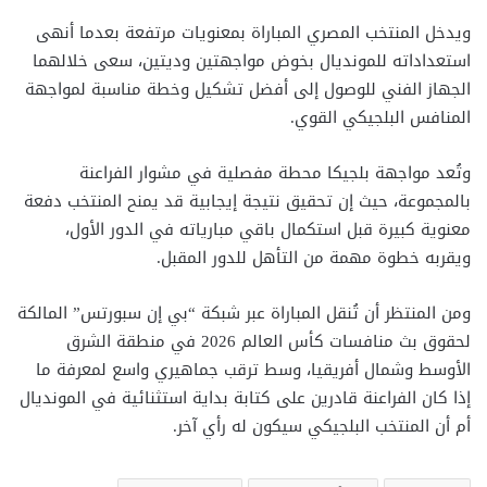
ويدخل المنتخب المصري المباراة بمعنويات مرتفعة بعدما أنهى
استعداداته للمونديال بخوض مواجهتين وديتين، سعى خلالهما
الجهاز الفني للوصول إلى أفضل تشكيل وخطة مناسبة لمواجهة
المنافس البلجيكي القوي.
وتُعد مواجهة بلجيكا محطة مفصلية في مشوار الفراعنة
بالمجموعة، حيث إن تحقيق نتيجة إيجابية قد يمنح المنتخب دفعة
معنوية كبيرة قبل استكمال باقي مبارياته في الدور الأول،
ويقربه خطوة مهمة من التأهل للدور المقبل.
ومن المنتظر أن تُنقل المباراة عبر شبكة “بي إن سبورتس” المالكة
لحقوق بث منافسات كأس العالم 2026 في منطقة الشرق
الأوسط وشمال أفريقيا، وسط ترقب جماهيري واسع لمعرفة ما
إذا كان الفراعنة قادرين على كتابة بداية استثنائية في المونديال
أم أن المنتخب البلجيكي سيكون له رأي آخر.