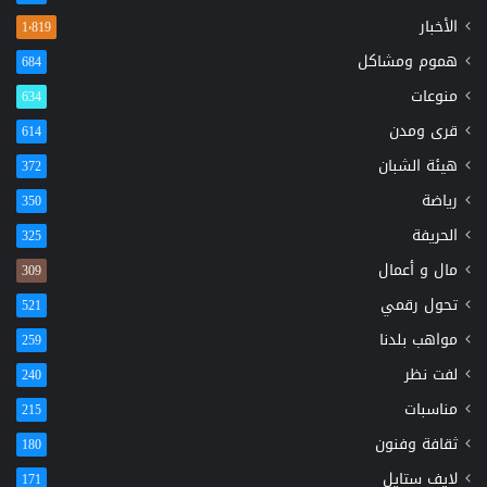
الأخبار
1٬819
هموم ومشاكل
684
منوعات
634
قرى ومدن
614
هيئة الشبان
372
رياضة
350
الحريفة
325
مال و أعمال
309
تحول رقمي
521
مواهب بلدنا
259
لفت نظر
240
مناسبات
215
ثقافة وفنون
180
لايف ستايل
171