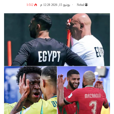
Nehal
يونيو 15, 2026 12:28 م
1٬512